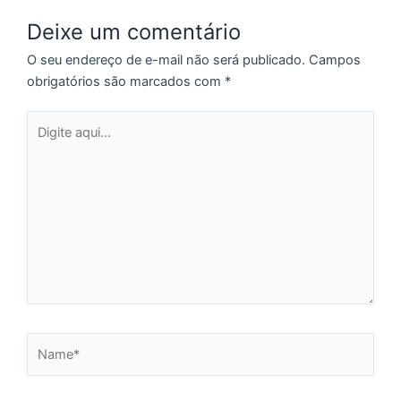
p
Deixe um comentário
a
o
O seu endereço de e-mail não será publicado.
Campos
e
obrigatórios são marcados com
*
e
D
Digite
G
aqui...
E
a
of
n
ca
al
a
pr
d
De
Name*