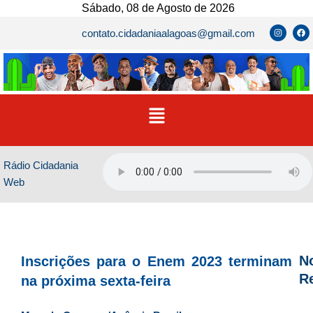
Ir
Sábado, 08 de Agosto de 2026
para
I
F
contato.cidadaniaalagoas@gmail.com
n
a
o
s
c
t
e
conteúdo
a
b
g
o
r
o
a
k
m
Menu
Rádio Cidadania
Web
No
Inscrições para o Enem 2023 terminam
R
na próxima sexta-feira