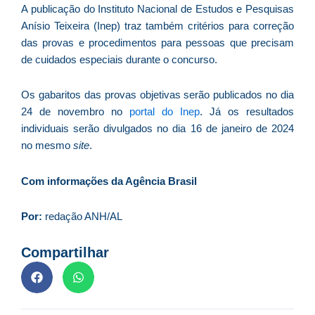
ve
A publicação do Instituto Nacional de Estudos e Pesquisas
D
Anísio Teixeira (Inep) traz também critérios para correção
d
das provas e procedimentos para pessoas que precisam
E
de cuidados especiais durante o concurso.
(U
Br
Os gabaritos das provas objetivas serão publicados no dia
foi
a
24 de novembro no
portal do Inep
. Já os resultados
individuais serão divulgados no dia 16 de janeiro de 2024
no mesmo
site
.
Z
Com informações da Agência Brasil
C
r
Por:
redação ANH/AL
s
c
Compartilhar
P
D
e
M