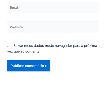
C
Email*
F
d
p
Website
e
t
e
e
Salvar meus dados neste navegador para a próxima
d
vez que eu comentar.
M
I
d
M
Pr
d
C
re
q
se