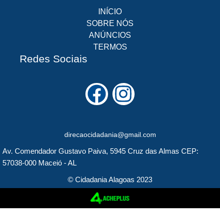
INÍCIO
SOBRE NÓS
ANÚNCIOS
TERMOS
Redes Sociais
F
I
a
n
c
s
direcaocidadania@gmail.com
e
t
Av. Comendador Gustavo Paiva, 5945 Cruz das Almas CEP:
b
a
57038-000 Maceió - AL
o
g
© Cidadania Alagoas 2023
o
r