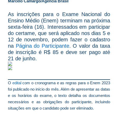
D
Marcelo Camargo/Agência Brasil
d
E
As inscrições para o Exame Nacional do
é
Ensino Médio (Enem) terminam na próxima
a
sexta-feira (16). Interessados em participar
e
do certame, que será aplicado nos dias 5 e
c
12 de novembro, podem fazer o cadastro
d
na
Página do Participante
. O valor da taxa
U
de inscrição é R$ 85 e deve ser pago até
B
21 de junho.
e
i
c
r
O
edital
com o cronograma e as regras para o Enem 2023
à
foi publicado no início do mês. Além de apresentar as datas
A
e os horários do exame, o texto detalha os documentos
L
necessários e as obrigações do participante, incluindo
As
situações em que o candidato pode ser eliminado.
O