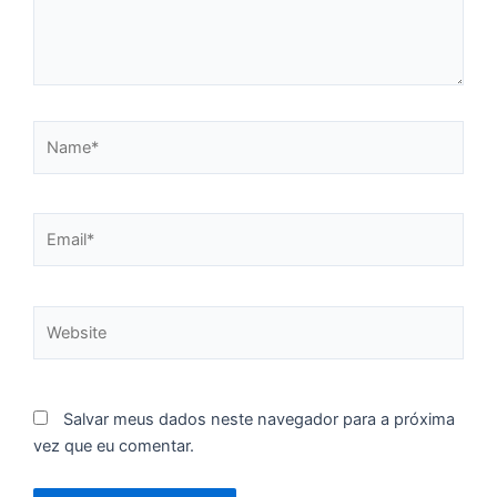
p
a
o
e
e
Name*
D
G
E
a
Email*
of
n
ca
Website
al
a
pr
d
Salvar meus dados neste navegador para a próxima
De
vez que eu comentar.