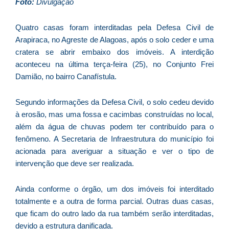
D
Foto:
Divulgação
d
E
Quatro casas foram interditadas pela Defesa Civil de
é
Arapiraca, no Agreste de Alagoas, após o solo ceder e uma
a
cratera se abrir embaixo dos imóveis. A interdição
e
aconteceu na última terça-feira (25), no Conjunto Frei
c
Damião, no bairro Canafístula.
d
U
Segundo informações da Defesa Civil, o solo cedeu devido
B
à erosão, mas uma fossa e cacimbas construídas no local,
e
além da água de chuvas podem ter contribuído para o
i
fenômeno. A Secretaria de Infraestrutura do município foi
c
acionada para averiguar a situação e ver o tipo de
r
intervenção que deve ser realizada.
à
A
Ainda conforme o órgão, um dos imóveis foi interditado
L
totalmente e a outra de forma parcial. Outras duas casas,
As
que ficam do outro lado da rua também serão interditadas,
O
devido a estrutura danificada.