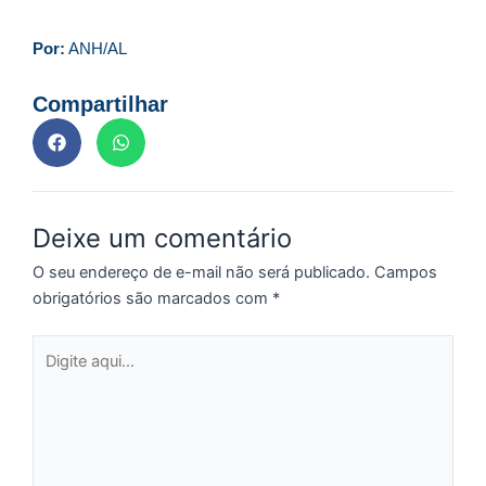
ve
D
Por:
ANH/AL
d
E
(U
Compartilhar
Br
foi
a
Deixe um comentário
Z
O seu endereço de e-mail não será publicado.
Campos
C
obrigatórios são marcados com
*
r
s
Digite
c
aqui...
P
D
e
M