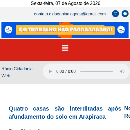
Ir
Sexta-feira, 07 de Agosto de 2026
para
I
F
contato.cidadaniaalagoas@gmail.com
n
a
o
s
c
t
e
conteúdo
a
b
g
o
r
o
a
k
m
Menu
Rádio Cidadania
Web
No
Quatro casas são interditadas após
R
afundamento do solo em Arapiraca