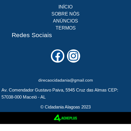
INÍCIO
SOBRE NÓS
ANÚNCIOS
TERMOS
Redes Sociais
F
I
a
n
c
s
direcaocidadania@gmail.com
e
t
Av. Comendador Gustavo Paiva, 5945 Cruz das Almas CEP:
b
a
57038-000 Maceió - AL
o
g
© Cidadania Alagoas 2023
o
r