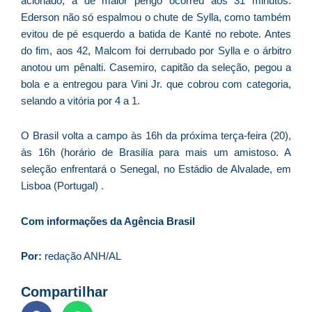
acionado, a de maior perigo ocorreu aos 31 minutos:
C
Ederson não só espalmou o chute de Sylla, como também
F
evitou de pé esquerdo a batida de Kanté no rebote. Antes
d
do fim, aos 42, Malcom foi derrubado por Sylla e o árbitro
p
anotou um pênalti. Casemiro, capitão da seleção, pegou a
e
bola e a entregou para Vini Jr. que cobrou com categoria,
t
selando a vitória por 4 a 1.
e
e
O Brasil volta a campo às 16h da próxima terça-feira (20),
d
às 16h (horário de Brasilía para mais um amistoso. A
M
seleção enfrentará o Senegal, no Estádio de Alvalade, em
I
Lisboa (Portugal) .
d
M
Com informações da Agência Brasil
Pr
d
C
Por:
redação ANH/AL
re
q
Compartilhar
se