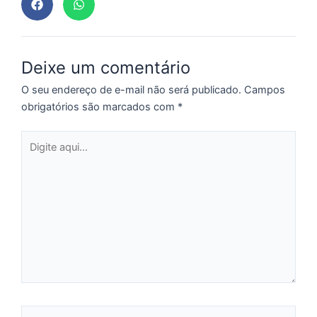
f
c
c
a
Deixe um comentário
O seu endereço de e-mail não será publicado.
Campos
obrigatórios são marcados com
*
C
d
Digite
M
aqui...
v
r
3
a
d
e
m
p
g
Name*