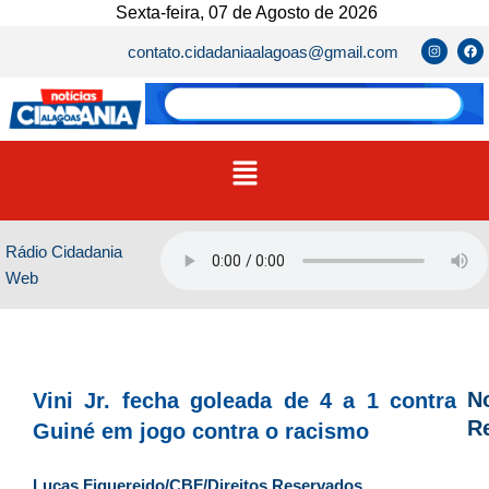
Ir
Sexta-feira, 07 de Agosto de 2026
para
I
F
contato.cidadaniaalagoas@gmail.com
n
a
o
s
c
t
e
conteúdo
a
b
g
o
r
o
a
k
m
Menu
Rádio Cidadania
Web
No
Vini Jr. fecha goleada de 4 a 1 contra
R
Guiné em jogo contra o racismo
D
Lucas Figuereido/CBF/Direitos Reservados