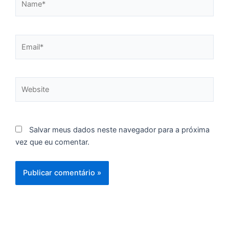
n
d
1
P
Email*
“
Tr
ir
te
Website
c
d
es
so
Salvar meus dados neste navegador para a próxima
a
vez que eu comentar.
S
d
l
d