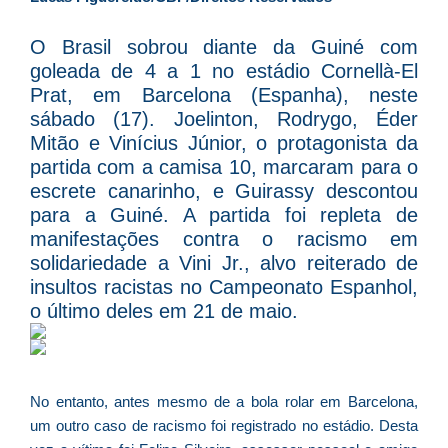
d
E
O Brasil sobrou diante da Guiné com
é
goleada de 4 a 1 no estádio Cornellà-El
a
Prat, em Barcelona (Espanha), neste
e
sábado (17). Joelinton, Rodrygo, Éder
c
Mitão e Vinícius Júnior, o protagonista da
d
partida com a camisa 10, marcaram para o
U
escrete canarinho, e Guirassy descontou
B
para a Guiné. A partida foi repleta de
e
manifestações contra o racismo em
i
solidariedade a Vini Jr., alvo reiterado de
c
insultos racistas no Campeonato Espanhol,
r
o último deles em 21 de maio.
à
A
L
As
No entanto, antes mesmo de a bola rolar em Barcelona,
O
um outro caso de racismo foi registrado no estádio. Desta
ve