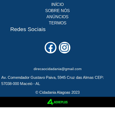
INÍCIO
SOBRE NÓS
ANÚNCIOS
TERMOS
Redes Sociais
F
I
a
n
c
s
direcaocidadania@gmail.com
e
t
Av. Comendador Gustavo Paiva, 5945 Cruz das Almas CEP:
b
a
57038-000 Maceió - AL
o
g
© Cidadania Alagoas 2023
o
r
k
a