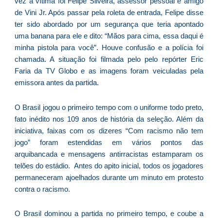
vez a vítima foi Felipe Silveira, assessor pessoal e amigo
D
de Vini Jr. Após passar pela roleta de entrada, Felipe disse
d
ter sido abordado por um segurança que teria apontado
E
uma banana para ele e dito: “Mãos para cima, essa daqui é
(U
minha pistola para você”. Houve confusão e a polícia foi
Br
chamada. A situação foi filmada pelo pelo repórter Eric
foi
Faria da TV Globo e as imagens foram veiculadas pela
a
emissora antes da partida.
O Brasil jogou o primeiro tempo com o uniforme todo preto,
Z
fato inédito nos 109 anos de história da seleção. Além da
C
iniciativa, faixas com os dizeres “Com racismo não tem
r
jogo” foram estendidas em vários pontos das
s
arquibancada e mensagens antirracistas estamparam os
c
telões do estádio. Antes do apito inicial, todos os jogadores
P
permaneceram ajoelhados durante um minuto em protesto
D
contra o racismo.
e
M
O Brasil dominou a partida no primeiro tempo, e coube a