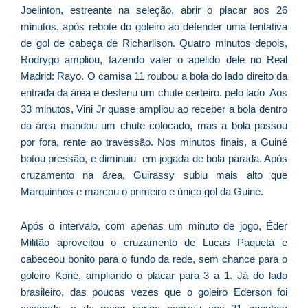
p
Joelinton, estreante na seleção, abrir o placar aos 26
a
minutos, após rebote do goleiro ao defender uma tentativa
o
de gol de cabeça de Richarlison. Quatro minutos depois,
e
Rodrygo ampliou, fazendo valer o apelido dele no Real
e
Madrid: Rayo. O camisa 11 roubou a bola do lado direito da
D
entrada da área e desferiu um chute certeiro. pelo lado Aos
G
33 minutos, Vini Jr quase ampliou ao receber a bola dentro
E
da área mandou um chute colocado, mas a bola passou
a
por fora, rente ao travessão. Nos minutos finais, a Guiné
of
botou pressão, e diminuiu em jogada de bola parada. Após
n
cruzamento na área, Guirassy subiu mais alto que
ca
Marquinhos e marcou o primeiro e único gol da Guiné.
al
a
pr
Após o intervalo, com apenas um minuto de jogo, Éder
d
Militão aproveitou o cruzamento de Lucas Paquetá e
De
cabeceou bonito para o fundo da rede, sem chance para o
goleiro Koné, ampliando o placar para 3 a 1. Já do lado
brasileiro, das poucas vezes que o goleiro Ederson foi