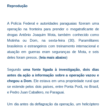
d
Reprodução
E
é
a
A Polícia Federal e autoridades paraguaias fizeram uma
e
operação na fronteira para prender o megatraficante de
c
drogas Antônio Joaquim Mota, também conhecido como
d
Motinha ou Dom, na sexta-feira (30). Paramilitares
U
brasileiros e estrangeiros com treinamento internacional e
B
atuação em guerras eram seguranças de Mota, e seis
e
deles foram presos. (
leia mais abaixo
)
i
c
Segundo
uma fonte ligada à investigação, dois dias
r
antes da ação a informação sobre a operação vazou e
à
chegou a Dom
. Ele estava em uma propriedade rural que
A
se estende pelos dois países, entre Ponta Porã, no Brasil,
L
e Pedro Juan Caballero, no Paraguai.
As
O
Um dia antes da deflagração da operação, um helicóptero
ve