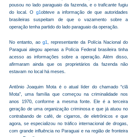
pousou no lado paraguaio da fazenda, e o traficante fugiu
D
do local. O
g1
obteve a informação de que autoridades
d
E
brasileiras suspeitam de que o vazamento sobre a
(U
operação tenha partido do lado paraguaio da operação.
Br
foi
No entanto, ao
g1
, representante da Polícia Nacional do
a
Paraguai alegou apenas a Polícia Federal brasileira tinha
acesso as informações sobre a operação. Além disso,
afirmaram ainda que os proprietários da fazenda não
estavam no local há meses.
Z
C
Antônio Joaquim Mota é o atual líder do chamado “clã
r
Mota”, uma família que começou na criminalidade nos
s
anos 1970, conforme a mesma fonte. Ele é a terceira
c
geração de uma organização criminosa e que já atuou no
P
contrabando de café, de cigarros, de eletrônicos e que
D
agora, se especializou no tráfico internacional de drogas,
e
com grande influência no Paraguai e na região de fronteira
M