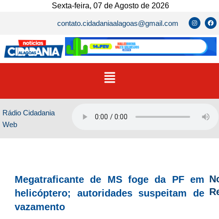
Ir
Sexta-feira, 07 de Agosto de 2026
para
I
F
contato.cidadaniaalagoas@gmail.com
n
a
o
s
c
t
e
conteúdo
a
b
g
o
r
o
a
k
m
Menu
Rádio Cidadania
Web
No
Megatraficante de MS foge da PF em
R
helicóptero; autoridades suspeitam de
vazamento
D