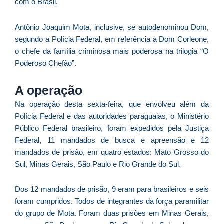
com o Brasil.
p
a
o
Antônio Joaquim Mota, inclusive, se autodenominou Dom,
e
segundo a Polícia Federal, em referência a Dom Corleone,
e
o chefe da família criminosa mais poderosa na trilogia “O
D
Poderoso Chefão”.
G
E
A operação
a
Na operação desta sexta-feira, que envolveu além da
of
Polícia Federal e das autoridades paraguaias, o Ministério
n
Público Federal brasileiro, foram expedidos pela Justiça
ca
Federal, 11 mandados de busca e apreensão e 12
al
mandados de prisão, em quatro estados: Mato Grosso do
a
pr
Sul, Minas Gerais, São Paulo e Rio Grande do Sul.
d
De
Dos 12 mandados de prisão, 9 eram para brasileiros e seis
foram cumpridos. Todos de integrantes da força paramilitar
do grupo de Mota. Foram duas prisões em Minas Gerais,