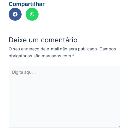
n
Compartilhar
d
1
P
“
Tr
Deixe um comentário
ir
te
O seu endereço de e-mail não será publicado.
Campos
c
obrigatórios são marcados com
*
d
es
Digite
so
aqui...
a
S
d
l
d