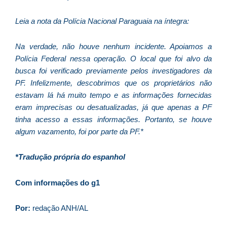
f
c
Leia a nota da Polícia Nacional Paraguaia na íntegra:
c
a
Na verdade, não houve nenhum incidente. Apoiamos a
Polícia Federal nessa operação. O local que foi alvo da
busca foi verificado previamente pelos investigadores da
C
PF. Infelizmente, descobrimos que os proprietários não
d
estavam lá há muito tempo e as informações fornecidas
M
eram imprecisas ou desatualizadas, já que apenas a PF
v
tinha acesso a essas informações. Portanto, se houve
r
algum vazamento, foi por parte da PF.*
3
a
*Tradução própria do espanhol
d
e
Com informações do g1
m
p
Por:
redação ANH/AL
g