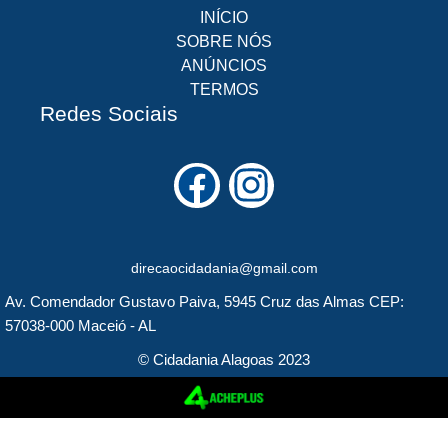
INÍCIO
SOBRE NÓS
ANÚNCIOS
TERMOS
Redes Sociais
F
I
a
n
c
s
direcaocidadania@gmail.com
e
t
Av. Comendador Gustavo Paiva, 5945 Cruz das Almas CEP:
b
a
57038-000 Maceió - AL
o
g
© Cidadania Alagoas 2023
o
r
k
a