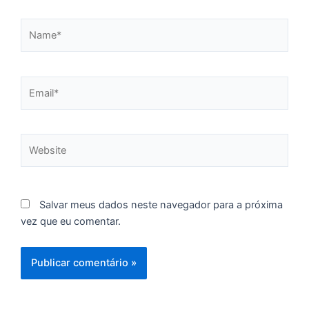
p
d
Name*
c
d
F
Email*
C
é
de
à
Website
f
d
ca
d
Salvar meus dados neste navegador para a próxima
re
vez que eu comentar.
pa
U
e