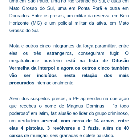
uma em São Paulo, uma no Rio Grande do Sul, e duas em
C
Mato Grosso do Sul, uma em Ponta Porã e outra em
F
Dourados. Entre os presos, um militar da reserva, em Belo
d
Horizonte (MG) e um policial militar da ativa, em Mato
p
Grosso do Sul.
e
t
Mota e outros cinco integrantes da força paramilitar, entre
e
eles os três estrangeiros, conseguiram fugir. O
e
megatraficante brasileiro
está na lista de Difusão
d
Vermelha da Interpol e agora os outros cinco também
M
vão ser incluídos nesta relação dos mais
I
procurados
internacionalmente.
d
M
Além dos suspeitos presos, a PF apreendeu na operação
Pr
que recebeu o nome de Magnus Dominus – “o todo
d
C
poderoso” em latim, faz alusão ao líder do grupo criminoso,
re
um verdadeiro
arsenal, com cerca de 14 armas, entre
q
elas 4 pistolas, 3 revólveres e 3 fuzis, além de 40
se
caixas
de munição, seis granadas e colete balístico.