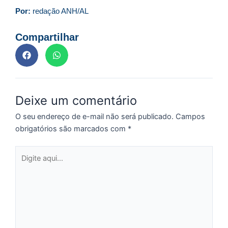
n
Por:
redação ANH/AL
d
1
Compartilhar
P
“
Tr
ir
te
c
Deixe um comentário
d
es
O seu endereço de e-mail não será publicado.
Campos
so
obrigatórios são marcados com
*
a
Digite
aqui...
S
d
l
d