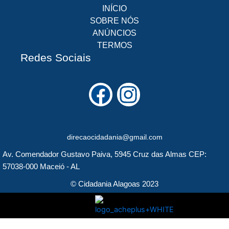
INÍCIO
SOBRE NÓS
ANÚNCIOS
TERMOS
Redes Sociais
F
I
a
n
c
s
direcaocidadania@gmail.com
e
t
Av. Comendador Gustavo Paiva, 5945 Cruz das Almas CEP:
b
a
57038-000 Maceió - AL
o
g
© Cidadania Alagoas 2023
o
r
k
a