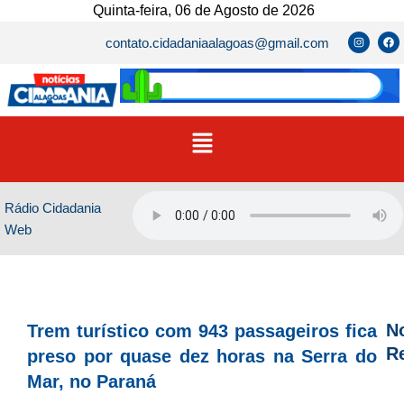
Ir
Quinta-feira, 06 de Agosto de 2026
para
I
F
contato.cidadaniaalagoas@gmail.com
n
a
o
s
c
t
e
conteúdo
a
b
g
o
r
o
a
k
m
Menu
Rádio Cidadania
Web
No
Trem turístico com 943 passageiros fica
R
preso por quase dez horas na Serra do
Mar, no Paraná
D