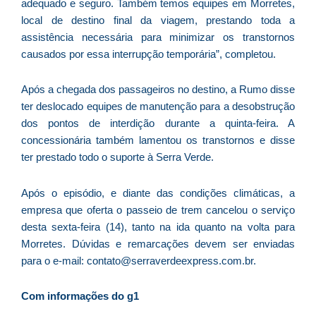
adequado e seguro. Também temos equipes em Morretes,
f
c
local de destino final da viagem, prestando toda a
c
assistência necessária para minimizar os transtornos
a
causados por essa interrupção temporária”, completou.
Após a chegada dos passageiros no destino, a Rumo disse
ter deslocado equipes de manutenção para a desobstrução
C
dos pontos de interdição durante a quinta-feira. A
d
concessionária também lamentou os transtornos e disse
M
ter prestado todo o suporte à Serra Verde.
v
r
Após o episódio, e diante das condições climáticas, a
3
empresa que oferta o passeio de trem cancelou o serviço
a
desta sexta-feira (14), tanto na ida quanto na volta para
d
Morretes. Dúvidas e remarcações devem ser enviadas
e
para o e-mail: contato@serraverdeexpress.com.br.
m
p
Com informações do g1
g