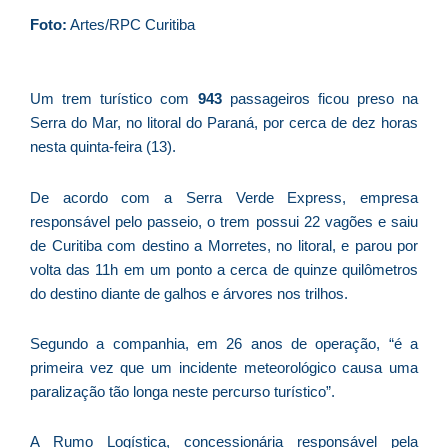
d
Foto:
Artes/RPC Curitiba
E
é
a
Um trem turístico com
943
passageiros ficou preso na
e
Serra do Mar, no litoral do Paraná, por cerca de dez horas
c
nesta quinta-feira (13).
d
U
De acordo com a Serra Verde Express, empresa
B
responsável pelo passeio, o trem possui 22 vagões e saiu
e
de Curitiba com destino a Morretes, no litoral, e parou por
i
volta das 11h em um ponto a cerca de quinze quilômetros
c
do destino diante de galhos e árvores nos trilhos.
r
à
Segundo a companhia, em 26 anos de operação, “é a
A
primeira vez que um incidente meteorológico causa uma
L
paralização tão longa neste percurso turístico”.
As
O
A Rumo Logística, concessionária responsável pela
ve