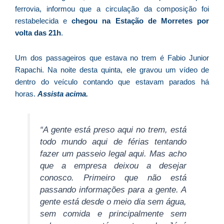
ferrovia, informou que a circulação da composição foi
D
d
restabelecida e
chegou na Estação de Morretes por
E
volta das 21h
.
(U
Br
Um dos passageiros que estava no trem é Fabio Junior
foi
Rapachi. Na noite desta quinta, ele gravou um vídeo de
a
dentro do veículo contando que estavam parados há
horas.
Assista acima.
Z
“A gente está preso aqui no trem, está
C
todo mundo aqui de férias tentando
r
fazer um passeio legal aqui. Mas acho
s
que a empresa deixou a desejar
c
conosco. Primeiro que não está
P
passando informações para a gente. A
D
gente está desde o meio dia sem água,
e
sem comida e principalmente sem
M