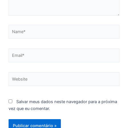
p
d
c
d
Name*
F
C
é
de
Email*
à
f
d
ca
Website
d
re
pa
Salvar meus dados neste navegador para a próxima
vez que eu comentar.
U
e