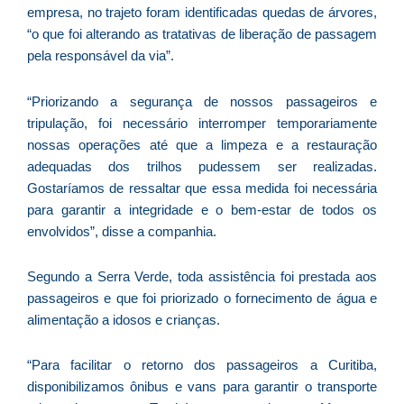
C
empresa, no trajeto foram identificadas quedas de árvores,
F
“o que foi alterando as tratativas de liberação de passagem
d
pela responsável da via”.
p
e
“Priorizando a segurança de nossos passageiros e
t
tripulação, foi necessário interromper temporariamente
e
nossas operações até que a limpeza e a restauração
e
adequadas dos trilhos pudessem ser realizadas.
d
Gostaríamos de ressaltar que essa medida foi necessária
M
para garantir a integridade e o bem-estar de todos os
I
envolvidos”, disse a companhia.
d
M
Segundo a Serra Verde, toda assistência foi prestada aos
Pr
passageiros e que foi priorizado o fornecimento de água e
d
alimentação a idosos e crianças.
C
re
“Para facilitar o retorno dos passageiros a Curitiba,
q
disponibilizamos ônibus e vans para garantir o transporte
se