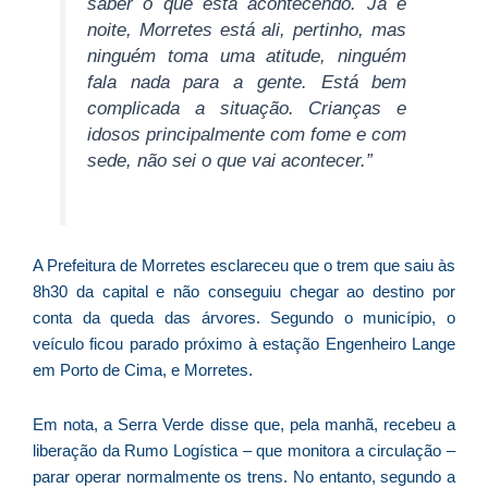
saber o que está acontecendo. Já é
p
noite, Morretes está ali, pertinho, mas
a
ninguém toma uma atitude, ninguém
o
fala nada para a gente. Está bem
e
complicada a situação. Crianças e
e
idosos principalmente com fome e com
D
sede, não sei o que vai acontecer.”
G
E
a
of
n
A Prefeitura de Morretes esclareceu que o trem que saiu às
ca
8h30 da capital e não conseguiu chegar ao destino por
al
conta da queda das árvores. Segundo o município, o
a
veículo ficou parado próximo à estação Engenheiro Lange
pr
em Porto de Cima, e Morretes.
d
De
Em nota, a Serra Verde disse que, pela manhã, recebeu a
liberação da Rumo Logística – que monitora a circulação –
parar operar normalmente os trens. No entanto, segundo a