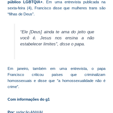
p
público LGBTQIA+
. Em uma entrevista publicada na
a
sexta-feira (4), Francisco disse que mulheres trans são
o
“filhas de Deus”.
e
e
D
“Ele [Deus] ainda te ama do jeito que
G
você é. Jesus nos ensina a não
E
estabelecer limites”, disse o papa.
a
of
n
ca
Em janeiro, também em uma entrevista, o papa
al
Francisco criticou países que criminalizam
a
homossexuais e disse que “a homossexualidade não é
pr
crime”.
d
De
Com informações do g1
Por:
redação ANH/AL