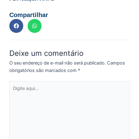
C
F
Compartilhar
d
p
e
t
e
Deixe um comentário
e
d
O seu endereço de e-mail não será publicado.
Campos
M
obrigatórios são marcados com
*
I
Digite
d
aqui...
M
Pr
d
C
re
q
se