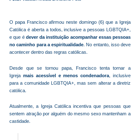
d
E
é
O papa Francisco afirmou neste domingo (6) que a Igreja
a
Católica é aberta a todos, inclusive a pessoas LGBTQIA+,
e
e que é
dever da instituição acompanhar essas pessoas
c
no caminho para a espiritualidade
. No entanto, isso deve
d
acontecer dentro das regras católicas.
U
B
Desde que se tornou papa, Francisco tenta tornar a
e
Igreja
mais acessível e menos condenadora
, inclusive
i
para a comunidade LGBTQIA+, mas sem alterar a diretriz
c
católica.
r
à
Atualmente, a Igreja Católica incentiva que pessoas que
A
sentem atração por alguém do mesmo sexo mantenham a
L
castidade.
As
O
ve