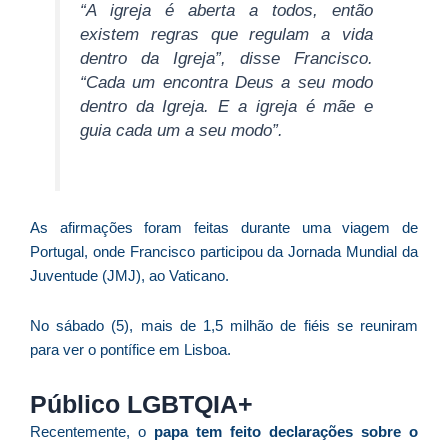
“A igreja é aberta a todos, então
D
existem regras que regulam a vida
d
dentro da Igreja”, disse Francisco.
E
“Cada um encontra Deus a seu modo
(U
dentro da Igreja. E a igreja é mãe e
Br
foi
guia cada um a seu modo”.
a
As afirmações foram feitas durante uma viagem de
Z
Portugal, onde Francisco participou da Jornada Mundial da
C
Juventude (JMJ), ao Vaticano.
r
s
No sábado (5), mais de 1,5 milhão de fiéis se reuniram
c
para ver o pontífice em Lisboa.
P
D
Público LGBTQIA+
e
M
Recentemente, o
papa tem feito declarações sobre o