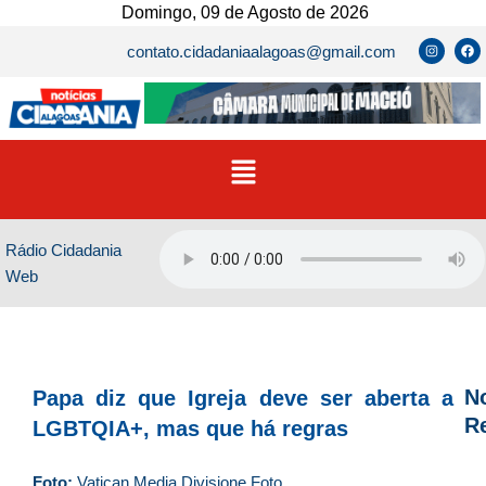
Ir
Domingo, 09 de Agosto de 2026
para
I
F
contato.cidadaniaalagoas@gmail.com
n
a
o
s
c
t
e
conteúdo
a
b
g
o
r
o
a
k
m
Menu
Rádio Cidadania
Web
No
Papa diz que Igreja deve ser aberta a
R
LGBTQIA+, mas que há regras
D
Foto:
Vatican Media Divisione Foto