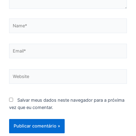
f
c
c
Name*
a
Email*
C
d
M
v
Website
r
3
a
d
Salvar meus dados neste navegador para a próxima
e
vez que eu comentar.
m
p
g