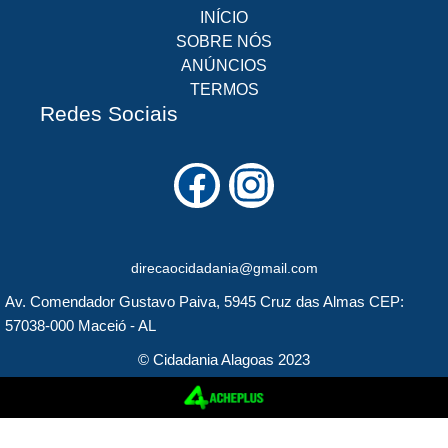
INÍCIO
SOBRE NÓS
ANÚNCIOS
TERMOS
Redes Sociais
F
I
a
n
c
s
direcaocidadania@gmail.com
e
t
Av. Comendador Gustavo Paiva, 5945 Cruz das Almas CEP:
b
a
57038-000 Maceió - AL
o
g
© Cidadania Alagoas 2023
o
r
k
a