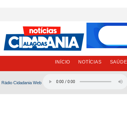
Ir
para
o
conteúdo
INÍCIO
NOTÍCIAS
SAÚD
Rádio Cidadania Web