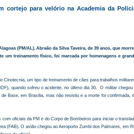
m cortejo para velório na Academia da Políci
 Alagoas (PM/AL), Abraão da Silva Taveira, de 39 anos, que morr
nte um treinamento físico, foi marcada por homenagens e gran
 Cinotecnia, um tipo de treinamento de cães para trabalhos militare
PMDF), quando sofreu o acidente, no último dia 30. O militar chegou
 de Base, em Brasília, mas não resistiu e a morte foi confirmada, 
s com oficiais da PM e do Corpo de Bombeiros para iniciar o transla
leira (FAB). O avião chegou ao Aeroporto Zumbi dos Palmares, em R