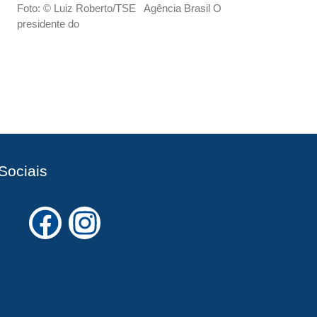
Foto: © Luiz Roberto/TSE Agência Brasil O
presidente do
Sociais
F
I
a
n
c
s
e
t