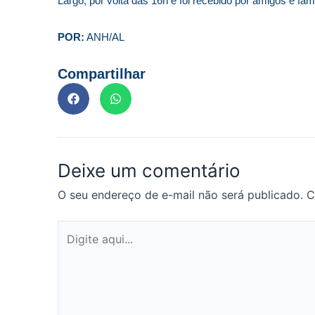
Largo, por volta das 16h e foi recebido por amigos e famil
POR:
ANH/AL
Compartilhar
Deixe um comentário
O seu endereço de e-mail não será publicado.
C
Digite
aqui...