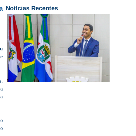
Notícias Recentes
a
eu
de
s,
 a
na
do
io