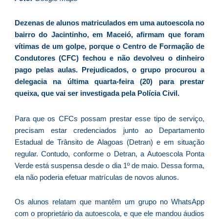
d
E
Dezenas de alunos matriculados em uma autoescola no
é
bairro do Jacintinho, em Maceió, afirmam que foram
a
vítimas de um golpe, porque o Centro de Formação de
e
Condutores (CFC) fechou e não devolveu o dinheiro
c
pago pelas aulas. Prejudicados, o grupo procurou a
d
delegacia na última quarta-feira (20) para prestar
U
queixa, que vai ser investigada pela Polícia Civil.
B
e
Para que os CFCs possam prestar esse tipo de serviço,
i
precisam estar credenciados junto ao Departamento
c
Estadual de Trânsito de Alagoas (Detran) e em situação
r
regular. Contudo, conforme o Detran, a Autoescola Ponta
à
Verde está suspensa desde o dia 1º de maio. Dessa forma,
A
ela não poderia efetuar matrículas de novos alunos.
L
As
Os alunos relatam que mantêm um grupo no WhatsApp
O
com o proprietário da autoescola, e que ele mandou áudios
ve