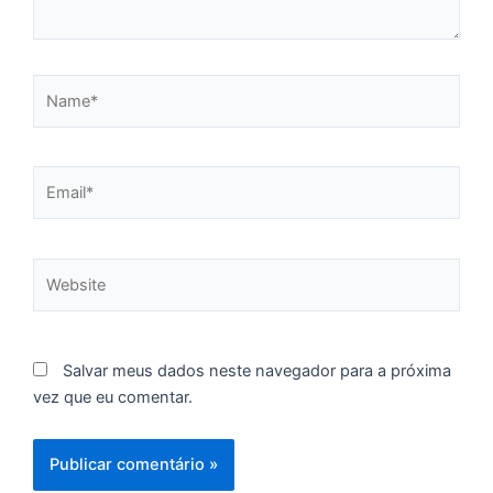
C
F
d
Name*
p
e
t
e
Email*
e
d
M
Website
I
d
M
Pr
Salvar meus dados neste navegador para a próxima
d
vez que eu comentar.
C
re
q
se