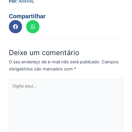
Por:
ANH/AL
p
a
Compartilhar
o
e
e
D
G
Deixe um comentário
E
a
O seu endereço de e-mail não será publicado.
Campos
of
obrigatórios são marcados com
*
n
ca
Digite
al
aqui...
a
pr
d
De