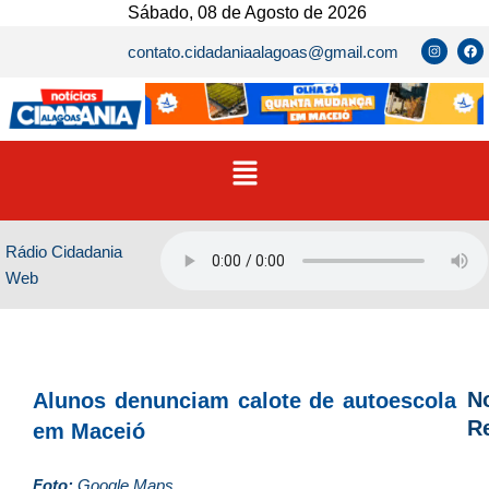
Ir
Sábado, 08 de Agosto de 2026
para
I
F
contato.cidadaniaalagoas@gmail.com
n
a
o
s
c
t
e
conteúdo
a
b
g
o
r
o
a
k
m
Menu
Rádio Cidadania
Web
No
Alunos denunciam calote de autoescola
R
em Maceió
D
Foto:
Google Maps