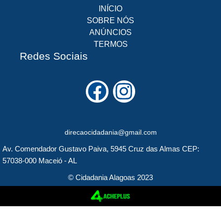
INÍCIO
SOBRE NÓS
ANÚNCIOS
TERMOS
Redes Sociais
F
I
a
n
c
s
direcaocidadania@gmail.com
e
t
Av. Comendador Gustavo Paiva, 5945 Cruz das Almas CEP:
b
a
57038-000 Maceió - AL
o
g
© Cidadania Alagoas 2023
o
r
k
a