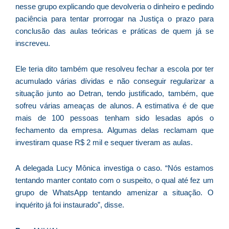
nesse grupo explicando que devolveria o dinheiro e pedindo
D
paciência para tentar prorrogar na Justiça o prazo para
d
conclusão das aulas teóricas e práticas de quem já se
E
inscreveu.
(U
Br
foi
Ele teria dito também que resolveu fechar a escola por ter
a
acumulado várias dívidas e não conseguir regularizar a
situação junto ao Detran, tendo justificado, também, que
sofreu várias ameaças de alunos. A estimativa é de que
mais de 100 pessoas tenham sido lesadas após o
Z
fechamento da empresa. Algumas delas reclamam que
C
investiram quase R$ 2 mil e sequer tiveram as aulas.
r
s
A delegada Lucy Mônica investiga o caso. “Nós estamos
c
tentando manter contato com o suspeito, o qual até fez um
P
grupo de WhatsApp tentando amenizar a situação. O
D
inquérito já foi instaurado”, disse.
e
M