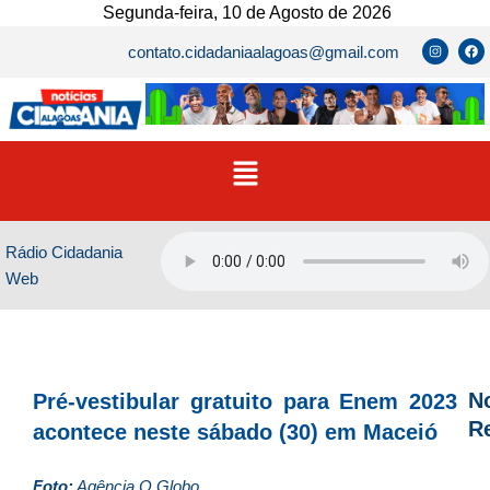
Ir
Segunda-feira, 10 de Agosto de 2026
para
I
F
contato.cidadaniaalagoas@gmail.com
n
a
o
s
c
t
e
conteúdo
a
b
g
o
r
o
a
k
m
Menu
Rádio Cidadania
Web
No
Pré-vestibular gratuito para Enem 2023
R
acontece neste sábado (30) em Maceió
D
Foto:
Agência O Globo