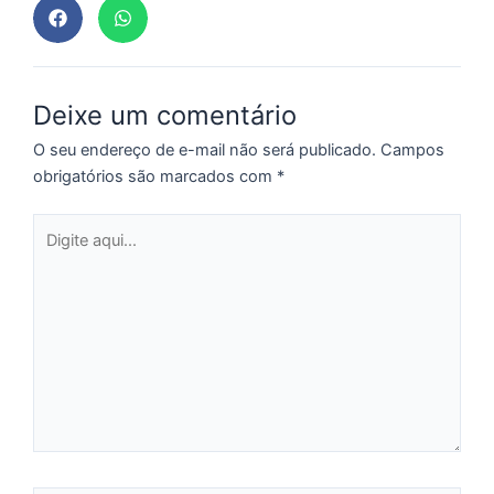
p
a
o
e
Deixe um comentário
e
D
O seu endereço de e-mail não será publicado.
Campos
G
obrigatórios são marcados com
*
E
a
Digite
of
aqui...
n
ca
al
a
pr
d
De