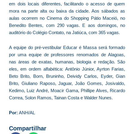
em dois locais diferentes, facilitando o acesso de quem
D
mora na parte alta ou baixa da cidade. Aos sábados as
d
aulas ocorrem no Cinema do Shopping Pátio Maceió, no
E
Benedito Bentes, com 290 vagas. E aos domingos, no
(U
Br
auditório do Colégio Contato, na Jatiúca, com 365 vagas.
foi
a
A equipe do pré-vestibular Educar é Massa será formado
por uma equipe de professores renomados de Alagoas,
nas áreas de exatas, humanas, biologia e redação. São
eles, em ordem alfabética: Antônio Júnior, Ayrton Farias,
Z
Beto Brito, Born, Bruninho, Deividy Carlos, Eyder, Gian
C
Brito, Giuliano Raposo, Jaguar, João Gomes, Josivaldo,
r
Kedimo, Luiz André, Moacir Gama, Phillipe Alves, Ricardo
s
Correa, Solon Ramos, Tainan Costa e Walder Nunes.
c
P
Por:
ANH/AL
D
e
Compartilhar
M