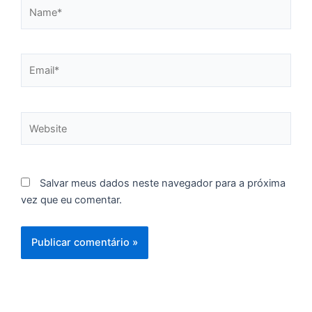
Name*
C
F
d
p
Email*
e
t
e
Website
e
d
M
I
Salvar meus dados neste navegador para a próxima
d
vez que eu comentar.
M
Pr
d
C
re
q
se