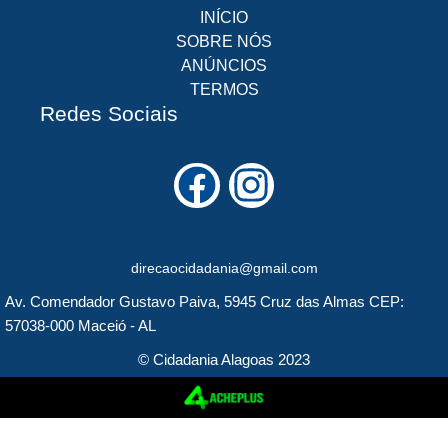
INÍCIO
SOBRE NÓS
ANÚNCIOS
TERMOS
Redes Sociais
F
I
a
n
c
s
direcaocidadania@gmail.com
e
t
Av. Comendador Gustavo Paiva, 5945 Cruz das Almas CEP:
b
a
57038-000 Maceió - AL
o
g
© Cidadania Alagoas 2023
o
r
k
a