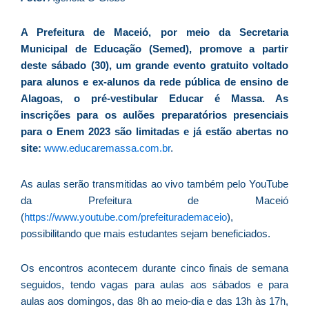
d
E
A Prefeitura de Maceió, por meio da Secretaria
é
Municipal de Educação (Semed), promove a partir
a
deste sábado (30), um grande evento gratuito voltado
e
para alunos e ex-alunos da rede pública de ensino de
c
Alagoas, o pré-vestibular Educar é Massa. As
d
inscrições para os aulões preparatórios presenciais
U
para o Enem 2023 são limitadas e já estão abertas no
B
site:
www.educaremassa.com.br
.
e
i
As aulas serão transmitidas ao vivo também pelo YouTube
c
da Prefeitura de Maceió
r
(
https://www.youtube.com/prefeiturademaceio
),
à
possibilitando que mais estudantes sejam beneficiados.
A
L
Os encontros acontecem durante cinco finais de semana
As
seguidos, tendo vagas para aulas aos sábados e para
O
aulas aos domingos, das 8h ao meio-dia e das 13h às 17h,
ve