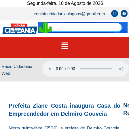
Ir
Segunda-feira, 10 de Agosto de 2026
para
I
F
contato.cidadaniaalagoas@gmail.com
n
a
o
s
c
t
e
conteúdo
a
b
g
o
r
o
a
k
m
Menu
Rádio Cidadania
Web
No
Prefeita Ziane Costa inaugura Casa do
R
Empreendedor em Delmiro Gouveia
D
Nesta quinta-feira (05/10), a prefeita de Delmiro Gouveia,