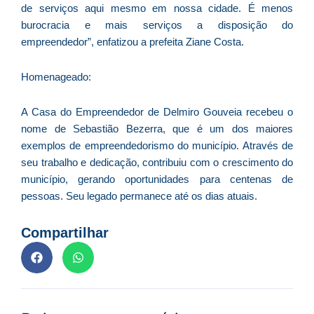
de serviços aqui mesmo em nossa cidade. É menos
D
burocracia e mais serviços a disposição do
d
empreendedor”, enfatizou a prefeita Ziane Costa.
E
(U
Br
Homenageado:
foi
a
A Casa do Empreendedor de Delmiro Gouveia recebeu o
nome de Sebastião Bezerra, que é um dos maiores
exemplos de empreendedorismo do município. Através de
seu trabalho e dedicação, contribuiu com o crescimento do
Z
município, gerando oportunidades para centenas de
C
pessoas. Seu legado permanece até os dias atuais.
r
s
Compartilhar
c
P
D
e
M