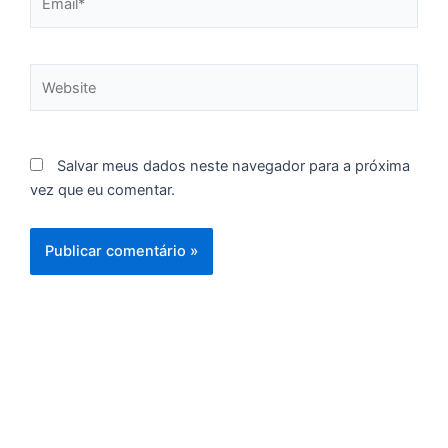
C
F
d
Website
p
e
t
e
Salvar meus dados neste navegador para a próxima
e
vez que eu comentar.
d
M
I
d
M
Pr
d
C
re
q
se