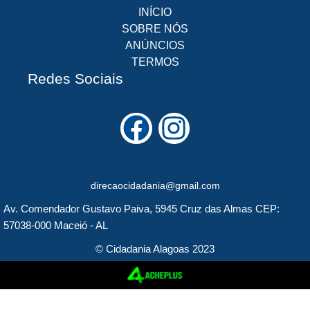
INÍCIO
SOBRE NÓS
ANÚNCIOS
TERMOS
Redes Sociais
F
I
a
n
c
s
direcaocidadania@gmail.com
e
t
Av. Comendador Gustavo Paiva, 5945 Cruz das Almas CEP:
b
a
57038-000 Maceió - AL
o
g
© Cidadania Alagoas 2023
o
r
k
a