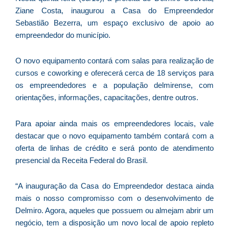
d
Ziane Costa, inaugurou a Casa do Empreendedor
E
Sebastião Bezerra, um espaço exclusivo de apoio ao
é
empreendedor do município.
a
e
O novo equipamento contará com salas para realização de
c
cursos e coworking e oferecerá cerca de 18 serviços para
d
os empreendedores e a população delmirense, com
U
orientações, informações, capacitações, dentre outros.
B
e
Para apoiar ainda mais os empreendedores locais, vale
i
destacar que o novo equipamento também contará com a
c
oferta de linhas de crédito e será ponto de atendimento
r
presencial da Receita Federal do Brasil.
à
A
“A inauguração da Casa do Empreendedor destaca ainda
L
mais o nosso compromisso com o desenvolvimento de
As
Delmiro. Agora, aqueles que possuem ou almejam abrir um
O
negócio, tem a disposição um novo local de apoio repleto
ve