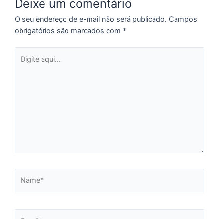
Deixe um comentário
p
a
O seu endereço de e-mail não será publicado.
Campos
o
obrigatórios são marcados com
*
e
e
Digite
D
aqui...
G
E
a
of
n
ca
al
a
pr
d
Name*
De
Email*