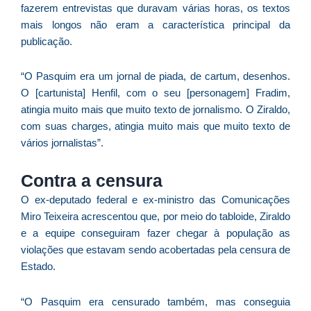
C
fazerem entrevistas que duravam várias horas, os textos
F
mais longos não eram a característica principal da
d
publicação.
p
e
“O Pasquim era um jornal de piada, de cartum, desenhos.
t
O [cartunista] Henfil, com o seu [personagem] Fradim,
e
atingia muito mais que muito texto de jornalismo. O Ziraldo,
e
com suas charges, atingia muito mais que muito texto de
d
vários jornalistas”.
M
I
Contra a censura
d
O ex-deputado federal e ex-ministro das Comunicações
M
Miro Teixeira acrescentou que, por meio do tabloide, Ziraldo
Pr
e a equipe conseguiram fazer chegar à população as
d
violações que estavam sendo acobertadas pela censura de
C
Estado.
re
q
se
“O Pasquim era censurado também, mas conseguia