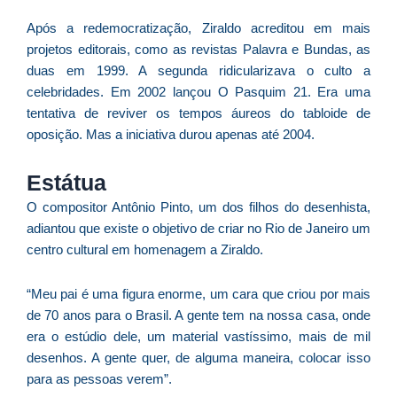
Após a redemocratização, Ziraldo acreditou em mais
A
Br
projetos editorais, como as revistas Palavra e Bundas, as
O
duas em 1999. A segunda ridicularizava o culto a
pr
celebridades. Em 2002 lançou O Pasquim 21. Era uma
d
tentativa de reviver os tempos áureos do tabloide de
oposição. Mas a iniciativa durou apenas até 2004.
Estátua
O compositor Antônio Pinto, um dos filhos do desenhista,
adiantou que existe o objetivo de criar no Rio de Janeiro um
centro cultural em homenagem a Ziraldo.
“Meu pai é uma figura enorme, um cara que criou por mais
de 70 anos para o Brasil. A gente tem na nossa casa, onde
era o estúdio dele, um material vastíssimo, mais de mil
desenhos. A gente quer, de alguma maneira, colocar isso
para as pessoas verem”.