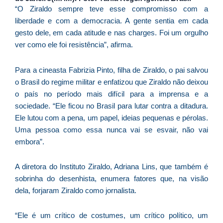
p
“O Ziraldo sempre teve esse compromisso com a
d
liberdade e com a democracia. A gente sentia em cada
c
gesto dele, em cada atitude e nas charges. Foi um orgulho
d
ver como ele foi resistência”, afirma.
F
C
Para a cineasta Fabrizia Pinto, filha de Ziraldo, o pai salvou
é
o Brasil do regime militar e enfatizou que Ziraldo não deixou
de
o país no período mais difícil para a imprensa e a
à
sociedade. “Ele ficou no Brasil para lutar contra a ditadura.
f
d
Ele lutou com a pena, um papel, ideias pequenas e pérolas.
ca
Uma pessoa como essa nunca vai se esvair, não vai
d
embora”.
re
pa
A diretora do Instituto Ziraldo, Adriana Lins, que também é
sobrinha do desenhista, enumera fatores que, na visão
dela, forjaram Ziraldo como jornalista.
U
e
“Ele é um crítico de costumes, um crítico político, um