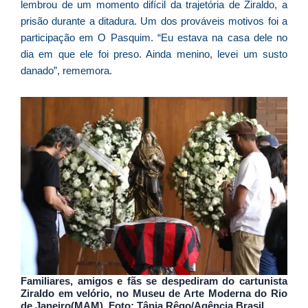
n
lembrou de um momento difícil da trajetória de Ziraldo, a
d
prisão durante a ditadura. Um dos prováveis motivos foi a
1
participação em O Pasquim. “Eu estava na casa dele no
P
dia em que ele foi preso. Ainda menino, levei um susto
“
danado”, rememora.
Tr
ir
te
c
d
es
so
a
S
d
l
Familiares, amigos e fãs se despediram do cartunista
d
Ziraldo em velório, no Museu de Arte Moderna do Rio
de Janeiro(MAM). Foto:
Tânia Rêgo/Agência Brasil