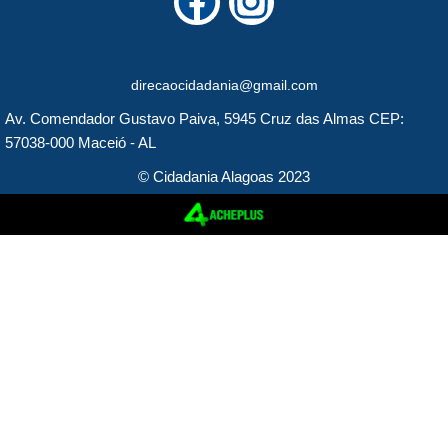
a
n
c
s
direcaocidadania@gmail.com
e
t
Av. Comendador Gustavo Paiva, 5945 Cruz das Almas CEP:
b
a
57038-000 Maceió - AL
o
g
© Cidadania Alagoas 2023
o
r
k
a
m