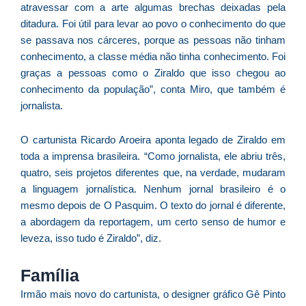
f
atravessar com a arte algumas brechas deixadas pela
c
ditadura. Foi útil para levar ao povo o conhecimento do que
c
se passava nos cárceres, porque as pessoas não tinham
a
conhecimento, a classe média não tinha conhecimento. Foi
graças a pessoas como o Ziraldo que isso chegou ao
conhecimento da população”, conta Miro, que também é
jornalista.
C
d
O cartunista Ricardo Aroeira aponta legado de Ziraldo em
M
toda a imprensa brasileira. “Como jornalista, ele abriu três,
v
quatro, seis projetos diferentes que, na verdade, mudaram
r
a linguagem jornalística. Nenhum jornal brasileiro é o
3
mesmo depois de O Pasquim. O texto do jornal é diferente,
a
a abordagem da reportagem, um certo senso de humor e
d
leveza, isso tudo é Ziraldo”, diz.
e
m
Família
p
g
Irmão mais novo do cartunista, o designer gráfico Gê Pinto