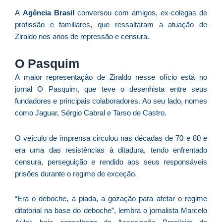
D
A
Agência Brasil
conversou com amigos, ex-colegas de
d
profissão e familiares, que ressaltaram a atuação de
E
Ziraldo nos anos de repressão e censura.
(U
Br
O Pasquim
foi
a
A maior representação de Ziraldo nesse ofício está no
jornal O Pasquim, que teve o desenhista entre seus
fundadores e principais colaboradores. Ao seu lado, nomes
como Jaguar, Sérgio Cabral e Tarso de Castro.
Z
C
O veículo de imprensa circulou nas décadas de 70 e 80 e
r
era uma das resistências à ditadura, tendo enfrentado
s
censura, perseguição e rendido aos seus responsáveis
c
prisões durante o regime de exceção.
P
D
“Era o deboche, a piada, a gozação para afetar o regime
e
ditatorial na base do deboche”, lembra o jornalista Marcelo
M