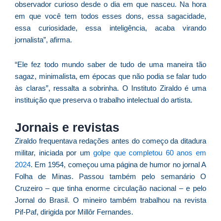
é
observador curioso desde o dia em que nasceu. Na hora
p
em que você tem todos esses dons, essa sagacidade,
d
essa curiosidade, essa inteligência, acaba virando
d
jornalista”, afirma.
d
p
“Ele fez todo mundo saber de tudo de uma maneira tão
d
sagaz, minimalista, em épocas que não podia se falar tudo
T
às claras”, ressalta a sobrinha. O Instituto Ziraldo é uma
P
instituição que preserva o trabalho intelectual do artista.
R
3
Jornais e revistas
d
Ziraldo frequentava redações antes do começo da ditadura
a
militar, iniciada por um
golpe que completou 60 anos em
d
2024
. Em 1954, começou uma página de humor no jornal A
2
Folha de Minas. Passou também pelo semanário O
Fo
Cruzeiro – que tinha enorme circulação nacional – e pelo
©
Jornal do Brasil. O mineiro também trabalhou na revista
Lu
Pif-Paf, dirigida por Millôr Fernandes.
R