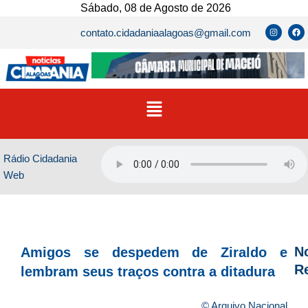
Ir
Sábado, 08 de Agosto de 2026
para
I
F
contato.cidadaniaalagoas@gmail.com
n
a
o
s
c
t
e
conteúdo
a
b
g
o
r
o
a
k
m
Menu
Rádio Cidadania
Web
No
Amigos se despedem de Ziraldo e
R
lembram seus traços contra a ditadura
D
© Arquivo Nacional