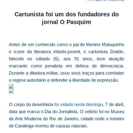
d
E
Cartunista foi um dos fundadores do
é
jornal O Pasquim
a
e
c
Antes de ser conhecido como o pai do Menino Maluquinho
d
e ícone da literatura infanto-juvenil, o cartunista Ziraldo,
U
falecido no sábado (6), aos 91 anos, teve atuação
B
marcante como jornalista em defesa de democracia.
e
Durante a ditadura militar, usou seus traços para combater
i
o regime autoritário e defender a liberdade de expressão.
c
r
à
O corpo do desenhista
foi velado neste domingo
, 7 de abril,
A
data que marca o Dia do Jornalista. O velório foi no Museu
L
de Arte Moderna do Rio de Janeiro, cidade onde o mineiro
As
O
de Caratinga morreu de causas naturais.
ve