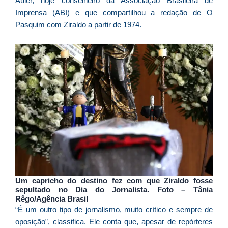
Auler, hoje conselheiro da Associação Brasileira de
p
Imprensa (ABI) e que compartilhou a redação de O
a
Pasquim com Ziraldo a partir de 1974.
o
e
e
D
G
E
a
of
n
ca
al
a
pr
d
Um capricho do destino fez com que Ziraldo fosse
De
sepultado no Dia do Jornalista. Foto –
Tânia
Rêgo/Agência Brasil
“É um outro tipo de jornalismo, muito crítico e sempre de
oposição”, classifica. Ele conta que, apesar de repórteres