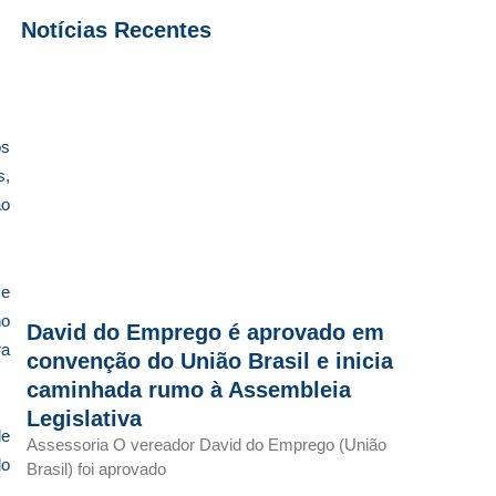
Notícias Recentes
os
s,
ão
 e
no
David do Emprego é aprovado em
ra
convenção do União Brasil e inicia
caminhada rumo à Assembleia
Legislativa
de
Assessoria O vereador David do Emprego (União
do
Brasil) foi aprovado