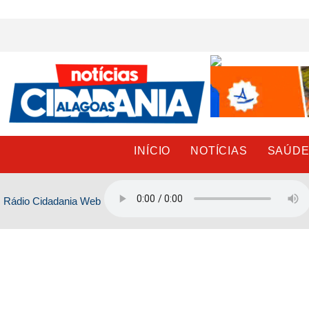
Ir
para
o
conteúdo
INÍCIO
NOTÍCIAS
SAÚD
Rádio Cidadania Web