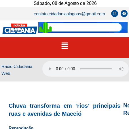
Ir
Sábado, 08 de Agosto de 2026
para
I
F
contato.cidadaniaalagoas@gmail.com
n
a
o
s
c
t
e
conteúdo
a
b
g
o
r
o
a
k
m
Menu
Rádio Cidadania
Web
No
Chuva transforma em ‘rios’ principais
R
ruas e avenidas de Maceió
D
Reprodução