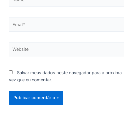
C
F
d
Email*
p
e
t
Website
e
e
d
M
Salvar meus dados neste navegador para a próxima
I
vez que eu comentar.
d
M
Pr
d
C
re
q
se