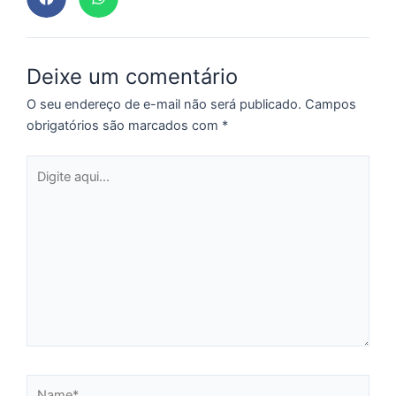
p
a
o
e
Deixe um comentário
e
O seu endereço de e-mail não será publicado.
Campos
D
obrigatórios são marcados com
*
G
E
Digite
a
aqui...
of
n
ca
al
a
pr
d
De
Name*