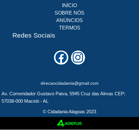
INÍCIO
SOBRE NÓS
ANÚNCIOS
TERMOS
Redes Sociais
F
I
a
n
c
s
direcaocidadania@gmail.com
e
t
Av. Comendador Gustavo Paiva, 5945 Cruz das Almas CEP:
b
a
57038-000 Maceió - AL
o
g
© Cidadania Alagoas 2023
o
r
k
a