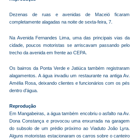
d
E
Dezenas de ruas e avenidas de Maceió ficaram
é
completamente alagadas na noite de sexta-feira, 7.
a
e
Na Avenida Fernandes Lima, uma das principais vias da
c
cidade, poucos motoristas se arriscavam passando pelo
d
trecho da avenida em frente ao CEPA.
U
B
Os bairros da Ponta Verde e Jatiúca também registraram
e
alagamentos. A água invadiu um restaurante na antiga Av.
i
Amélia Rosa, deixando clientes e funcionários com os pés
c
dentro d’água.
r
à
Reprodução
A
Em Mangabeiras, a água também encobriu o asfalto na Av.
L
Dona Constança e provocou uma enxurrada na garagem
As
do subsolo de um prédio próximo ao Viaduto João Lyra.
O
Alguns motoristas estacionaram os carros sobre o canteiro
ve