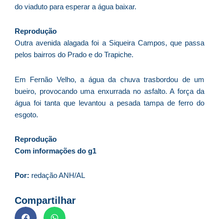
do viaduto para esperar a água baixar.
D
d
E
Reprodução
(U
Outra avenida alagada foi a Siqueira Campos, que passa
Br
pelos bairros do Prado e do Trapiche.
foi
a
Em Fernão Velho, a água da chuva trasbordou de um
bueiro, provocando uma enxurrada no asfalto. A força da
água foi tanta que levantou a pesada tampa de ferro do
esgoto.
Z
C
Reprodução
r
Com informações do g1
s
c
P
Por:
redação ANH/AL
D
e
Compartilhar
M