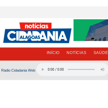
Ir
para
o
conteúdo
INÍCIO
NOTÍCIAS
SAÚD
Rádio Cidadania Web