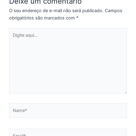
Deixe um comentário
p
a
O seu endereço de e-mail não será publicado.
Campos
o
obrigatórios são marcados com
*
e
e
Digite
D
aqui...
G
E
a
of
n
ca
al
a
pr
d
Name*
De
Email*