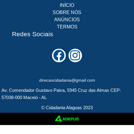
INÍCIO
SOBRE NÓS
ANÚNCIOS
TERMOS
Redes Sociais
F
I
a
n
c
s
direcaocidadania@gmail.com
e
t
Av. Comendador Gustavo Paiva, 5945 Cruz das Almas CEP:
b
a
57038-000 Maceió - AL
o
g
© Cidadania Alagoas 2023
o
r
k
a