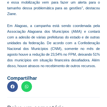
e essa mobilização vem para fazer um alerta para o
D
tamanho dessa problemática para as gestões”, destacou
d
Ziane.
E
(U
Br
Em Alagoas, a campanha está sendo coordenada pela
foi
Associação Alagoana dos Municípios (AMA) e contará
a
com a adesão de várias prefeituras do estado e de outras
unidades da federação. De acordo com a Confederação
Nacional dos Municípios (CNM), somente no mês de
agosto houve a redução de 23,54% no FPM, deixando 51%
Z
dos municípios em situação financeira desafiadora. Além
C
disso, houve atrasos no recebimento de outros recursos.
r
s
Compartilhar
c
P
D
e
M