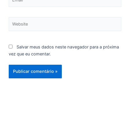
C
F
d
Website
p
e
t
e
Salvar meus dados neste navegador para a próxima
e
vez que eu comentar.
d
M
I
d
M
Pr
d
C
re
q
se