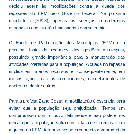
d
decidiu aderir às mobilizações contra a queda dos
E
repasses do FPM pelo Governo Federal. Na próxima
é
quarta-feira (30/08), apenas os serviços considerados
a
essenciais continuarão funcionando normalmente.
e
c
O Fundo de Participação dos Municípios (FPM) é a
d
principal fonte de recursos das gestões municipais,
U
possuindo grande importância para a manutenção das
B
atividades ofertadas para a população. A queda no repasse
e
implica em menos recursos e, consequentemente, em
i
menos ações para as comunidades, cancelamentos de
c
contratos, dentre outros.
r
à
Para a prefeita Ziane Costa, a mobilização é essencial para
A
evitar que a população seja prejudicada: “Temos um
L
compromisso com o povo delmirense e não poderemos
As
deixar que a população sofra com a falta de serviços. Com
O
a queda do FPM, teremos nosso orçamento comprometido
ve