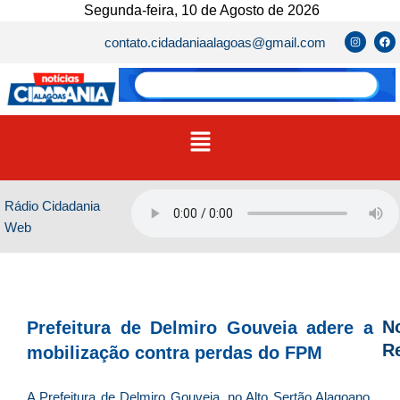
Ir
Segunda-feira, 10 de Agosto de 2026
para
I
F
contato.cidadaniaalagoas@gmail.com
n
a
o
s
c
t
e
conteúdo
a
b
g
o
r
o
a
k
m
Menu
Rádio Cidadania
Web
No
Prefeitura de Delmiro Gouveia adere a
R
mobilização contra perdas do FPM
D
A Prefeitura de Delmiro Gouveia, no Alto Sertão Alagoano,