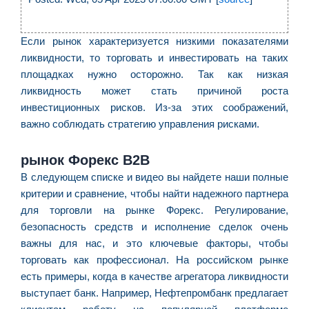
é
p
d
Если рынок характеризуется низкими показателями
d
ликвидности, то торговать и инвестировать на таких
d
площадках нужно осторожно. Так как низкая
p
ликвидность может стать причиной роста
d
инвестиционных рисков. Из-за этих соображений,
T
важно соблюдать стратегию управления рисками.
P
R
рынок Форекс B2B
3
В следующем списке и видео вы найдете наши полные
d
критерии и сравнение, чтобы найти надежного партнера
a
для торговли на рынке Форекс. Регулирование,
d
безопасность средств и исполнение сделок очень
2
важны для нас, и это ключевые факторы, чтобы
Fo
торговать как профессионал. На российском рынке
©
есть примеры, когда в качестве агрегатора ликвидности
Lu
выступает банк. Например, Нефтепромбанк предлагает
R