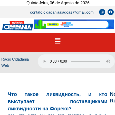
Ir
Quinta-feira, 06 de Agosto de 2026
para
I
F
contato.cidadaniaalagoas@gmail.com
n
a
o
s
c
t
e
conteúdo
a
b
g
o
r
o
a
k
m
Menu
Rádio Cidadania
Web
No
Что такое ликвидность, и кто
R
выступает поставщиками
ликвидности на Форекс?
D