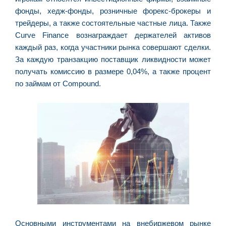
p
фонды, хедж-фонды, розничные форекс-брокеры и
a
трейдеры, а также состоятельные частные лица. Также
o
Curve Finance вознаграждает держателей активов
e
каждый раз, когда участники рынка совершают сделки.
e
За каждую транзакцию поставщик ликвидности может
D
получать комиссию в размере 0,04%, а также процент
G
по займам от Compound.
E
a
of
n
ca
al
a
pr
d
De
Основными инструментами на внебиржевом рынке