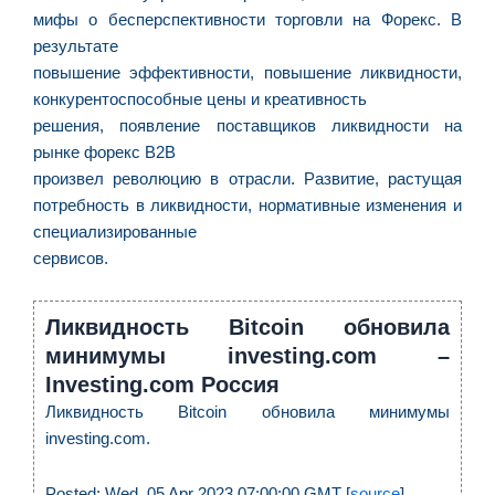
p
мифы о бесперспективности торговли на Форекс. В
d
результате
c
повышение эффективности, повышение ликвидности,
d
конкурентоспособные цены и креативность
F
решения, появление поставщиков ликвидности на
C
рынке форекс B2B
é
произвел революцию в отрасли. Развитие, растущая
de
потребность в ликвидности, нормативные изменения и
à
специализированные
f
сервисов.
d
ca
d
Ликвидность Bitcoin обновила
re
минимумы investing.com –
pa
Investing.com Россия
Ликвидность Bitcoin обновила минимумы
investing.com.
U
e
Posted: Wed, 05 Apr 2023 07:00:00 GMT [
source
]