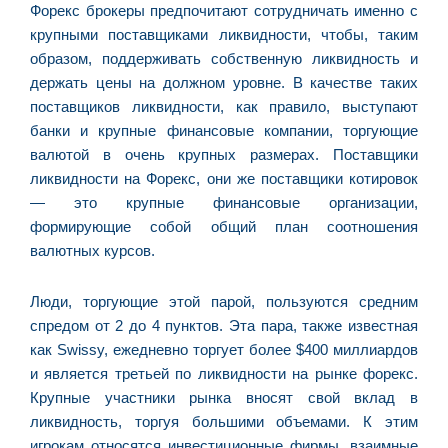
Форекс брокеры предпочитают сотрудничать именно с
D
крупными поставщиками ликвидности, чтобы, таким
d
образом, поддерживать собственную ликвидность и
E
держать цены на должном уровне. В качестве таких
(U
Br
поставщиков ликвидности, как правило, выступают
foi
банки и крупные финансовые компании, торгующие
a
валютой в очень крупных размерах. Поставщики
ликвидности на Форекс, они же поставщики котировок
— это крупные финансовые организации,
формирующие собой общий план соотношения
Z
валютных курсов.
C
r
Люди, торгующие этой парой, пользуются средним
s
спредом от 2 до 4 пунктов. Эта пара, также известная
c
как Swissy, ежедневно торгует более $400 миллиардов
P
и является третьей по ликвидности на рынке форекс.
D
Крупные участники рынка вносят свой вклад в
e
ликвидность, торгуя большими объемами. К этим
M
игрокам относятся инвестиционные фирмы, взаимные