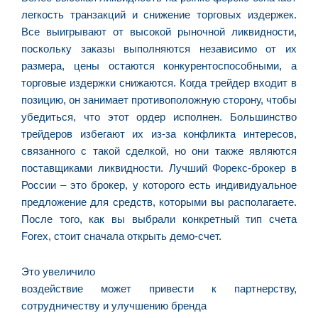
f
легкость транзакций и снижение торговых издержек.
c
Все выигрывают от высокой рыночной ликвидности,
c
поскольку заказы выполняются независимо от их
a
размера, цены остаются конкурентоспособными, а
торговые издержки снижаются. Когда трейдер входит в
позицию, он занимает противоположную сторону, чтобы
C
убедиться, что этот ордер исполнен. Большинство
d
трейдеров избегают их из-за конфликта интересов,
M
связанного с такой сделкой, но они также являются
v
поставщиками ликвидности. Лучший Форекс-брокер в
r
России – это брокер, у которого есть индивидуальное
3
предложение для средств, которыми вы располагаете.
a
После того, как вы выбрали конкретный тип счета
d
Forex, стоит сначала открыть демо-счет.
e
m
Это увеличило
p
воздействие может привести к партнерству,
g
сотрудничеству и улучшению бренда