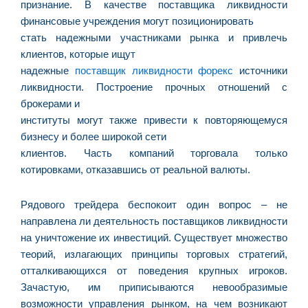
n
признание. В качестве поставщика ликвидности
d
финансовые учреждения могут позиционировать
1
стать надежными участниками рынка и привлечь
P
клиентов, которые ищут
“
надежные
поставщик ликвидности форекс
источники
Tr
ликвидности. Построение прочных отношений с
ir
брокерами и
te
институты могут также привести к повторяющемуся
c
бизнесу и более широкой сети
d
клиентов. Часть компаний торговала только
es
котировками, отказавшись от реальной валюты.
so
a
Рядового трейдера беспокоит один вопрос – не
направлена ли деятельность поставщиков ликвидности
на уничтожение их инвестиций. Существует множество
S
теорий, излагающих принципы торговых стратегий,
d
отталкивающихся от поведения крупных игроков.
l
Зачастую, им приписываются невообразимые
d
возможности управления рынком, на чем возникают