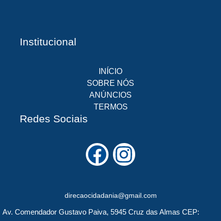
Institucional
INÍCIO
SOBRE NÓS
ANÚNCIOS
TERMOS
Redes Sociais
F
I
a
n
c
s
direcaocidadania@gmail.com
e
t
Av. Comendador Gustavo Paiva, 5945 Cruz das Almas CEP: