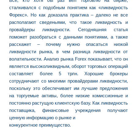
Все, кто хотя бы раз вел торговлю на бирже,
d
сталкивался с подобным понятием как «ликвидность
E
Форекс». Но как доказала практика – далеко не все
é
располагают сведеньями, что такое ликвидность и
a
провайдеры ликвидности. Сегодняшняя статья
e
поможет разобраться с данными понятиями, а также
c
расскажет – почему нужно опасаться низкой
d
ликвидности рынка, в чем разница ликвидности от
U
волатильности. Анализ рынка Forex показывает, что он
B
является высоколиквидным, оборот торговых операций
e
составляет более 5 трлн. Хорошие брокеры
i
сотрудничают со многими провайдерами ликвидности,
c
поскольку это обеспечивает им лучшие предложения
r
на торгуемые активы, более низкие комиссионные и
à
постоянно растущую клиентскую базу. Как ликвидность
A
поставщика, финансовые учреждения получают
L
ценную информацию о рынке и
As
конкурентное преимущество.
O
ve