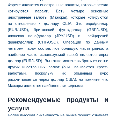
C
Форекс являются иностранные валюты, которые всегда
F
котируются парами. Есть четыре основные
d
иностранные валюты (Мажоры), которые котируются
p
по отношению к доллару США. Это евро/доллар
e
(EUR/USD), британский фунт/доллар (GBP/USD),
t
японская иена/доллар (JPY/USD) и швейцарский
e
франк/доллар (CHF/USD). Операции по данным
e
четырем парам составляют большую часть рынка, а
d
наиболее часто используемой парой является евро/
M
доллар (EUR/USD). Вы также можете выбрать из сотни
I
других иностранных валют (они называются кросс-
d
валютами, поскольку их обменный курс
M
рассчитывается через доллар США), но помните, что
Pr
Мажоры являются наиболее ликвидными.
d
C
Рекомендуемые продукты и
re
q
услуги
se
Более высокая ликвидность на рынке форекс означает