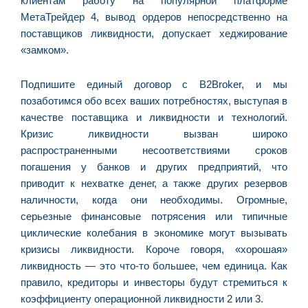
клиентам работу на популярной платформе
МетаТрейдер 4, вывод ордеров непосредственно на
A
поставщиков ликвидности, допускает хеджирование
Br
«замком».
O
pr
d
Подпишите единый договор с B2Brоkеr, и мы
позаботимся обо всех ваших потребностях, выступая в
качестве поставщика и ликвидности и технологий.
Кризис ликвидности вызван широко
распространенными несоответствиями сроков
погашения у банков и других предприятий, что
приводит к нехватке денег, а также других резервов
наличности, когда они необходимы. Огромные,
серьезные финансовые потрясения или типичные
циклические колебания в экономике могут вызывать
кризисы ликвидности. Короче говоря, «хорошая»
ликвидность — это что-то большее, чем единица. Как
правило, кредиторы и инвесторы будут стремиться к
коэффициенту операционной ликвидности 2 или 3.