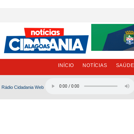
Ir
para
o
conteúdo
INÍCIO
NOTÍCIAS
SAÚD
Rádio Cidadania Web