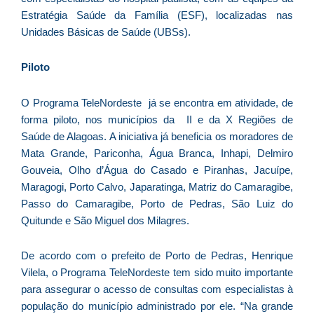
ve
Estratégia Saúde da Família (ESF), localizadas nas
D
Unidades Básicas de Saúde (UBSs).
d
E
(U
Piloto
Br
foi
O Programa TeleNordeste já se encontra em atividade, de
a
forma piloto, nos municípios da II e da X Regiões de
Saúde de Alagoas. A iniciativa já beneficia os moradores de
Mata Grande, Pariconha, Água Branca, Inhapi, Delmiro
Gouveia, Olho d’Água do Casado e Piranhas, Jacuípe,
Z
Maragogi, Porto Calvo, Japaratinga, Matriz do Camaragibe,
C
Passo do Camaragibe, Porto de Pedras, São Luiz do
r
Quitunde e São Miguel dos Milagres.
s
c
P
De acordo com o prefeito de Porto de Pedras, Henrique
D
Vilela, o Programa TeleNordeste tem sido muito importante
e
para assegurar o acesso de consultas com especialistas à
M
população do município administrado por ele. “Na grande