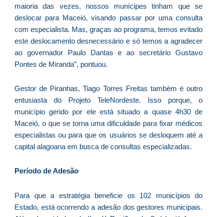
p
maioria das vezes, nossos munícipes tinham que se
a
deslocar para Maceió, visando passar por uma consulta
o
com especialista. Mas, graças ao programa, temos evitado
e
este deslocamento desnecessário e só temos a agradecer
e
ao governador Paulo Dantas e ao secretário Gustavo
D
Pontes de Miranda”, pontuou.
G
E
Gestor de Piranhas, Tiago Torres Freitas também é outro
a
entusiasta do Projeto TeleNordeste. Isso porque, o
of
município gerido por ele está situado a quase 4h30 de
n
Maceió, o que se torna uma dificuldade para fixar médicos
ca
especialistas ou para que os usuários se desloquem até a
al
capital alagoana em busca de consultas especializadas.
a
pr
Período de Adesão
d
De
Para que a estratégia beneficie os 102 municípios do
Estado, está ocorrendo a adesão dos gestores municipais.