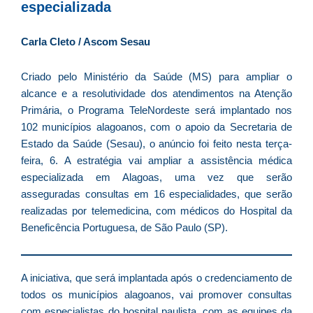
D
especializada
d
E
Carla Cleto / Ascom Sesau
é
a
Criado pelo Ministério da Saúde (MS) para ampliar o
e
alcance e a resolutividade dos atendimentos na Atenção
c
Primária, o Programa TeleNordeste será implantado nos
d
102 municípios alagoanos, com o apoio da Secretaria de
U
Estado da Saúde (Sesau), o anúncio foi feito nesta terça-
B
feira, 6. A estratégia vai ampliar a assistência médica
e
especializada em Alagoas, uma vez que serão
i
asseguradas consultas em 16 especialidades, que serão
c
realizadas por telemedicina, com médicos do Hospital da
r
Beneficência Portuguesa, de São Paulo (SP).
à
A
L
A iniciativa, que será implantada após o credenciamento de
As
todos os municípios alagoanos, vai promover consultas
O
com especialistas do hospital paulista, com as equipes da