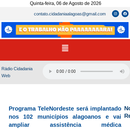
Ir
Quinta-feira, 06 de Agosto de 2026
para
I
F
contato.cidadaniaalagoas@gmail.com
n
a
o
s
c
t
e
conteúdo
a
b
g
o
r
o
a
k
m
Menu
Rádio Cidadania
Web
No
Programa TeleNordeste será implantado
R
nos 102 municípios alagoanos e vai
ampliar assistência médica