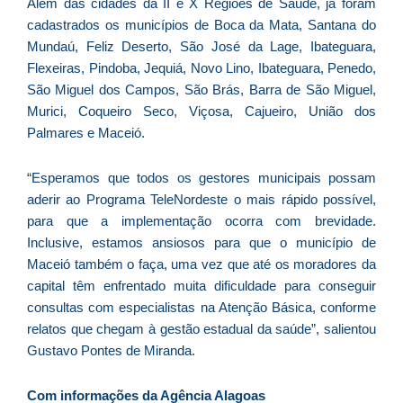
Além das cidades da II e X Regiões de Saúde, já foram
C
cadastrados os municípios de Boca da Mata, Santana do
F
Mundaú, Feliz Deserto, São José da Lage, Ibateguara,
d
Flexeiras, Pindoba, Jequiá, Novo Lino, Ibateguara, Penedo,
p
São Miguel dos Campos, São Brás, Barra de São Miguel,
e
Murici, Coqueiro Seco, Viçosa, Cajueiro, União dos
t
Palmares e Maceió.
e
e
“Esperamos que todos os gestores municipais possam
d
aderir ao Programa TeleNordeste o mais rápido possível,
M
para que a implementação ocorra com brevidade.
I
Inclusive, estamos ansiosos para que o município de
d
Maceió também o faça, uma vez que até os moradores da
M
capital têm enfrentado muita dificuldade para conseguir
Pr
consultas com especialistas na Atenção Básica, conforme
d
relatos que chegam à gestão estadual da saúde”, salientou
C
Gustavo Pontes de Miranda.
re
q
se
Com informações da Agência Alagoas