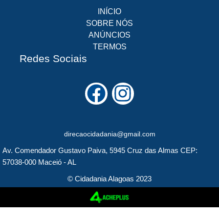
INÍCIO
SOBRE NÓS
ANÚNCIOS
TERMOS
Redes Sociais
F
I
a
n
c
s
direcaocidadania@gmail.com
e
t
Av. Comendador Gustavo Paiva, 5945 Cruz das Almas CEP:
b
a
57038-000 Maceió - AL
o
g
© Cidadania Alagoas 2023
o
r