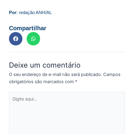
f
c
Por
: redação ANH/AL
c
a
Compartilhar
C
d
Deixe um comentário
M
v
O seu endereço de e-mail não será publicado.
Campos
r
obrigatórios são marcados com
*
3
a
Digite
d
aqui...
e
m
p
g