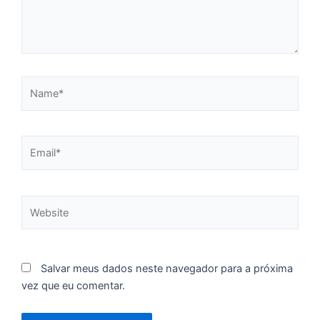
n
d
1
P
“
Name*
Tr
ir
te
c
Email*
d
es
so
a
Website
S
Salvar meus dados neste navegador para a próxima
d
vez que eu comentar.
l
d