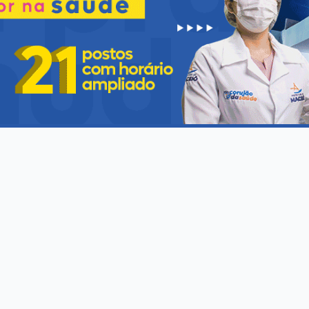
da Cidade na ampliação do acesso à saúde
rtância de um atendimento humanizado, ágil e de qualidade para que
ra serviços de sangue e hemoterapia no Brasil
odução Nota técnica orienta as Vigilâncias Sanitárias e os Serviços
tra pneumonia e meningite em crianças no SU
umologista destaca que a imunização pode prevenir doenças graves, 