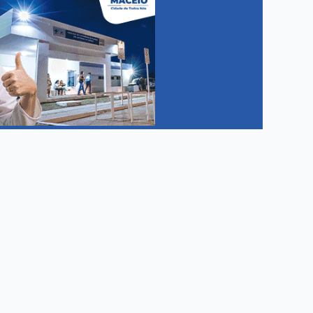
m mais...
 de Hemoterapia durante o...
S
internações e sequelas A...