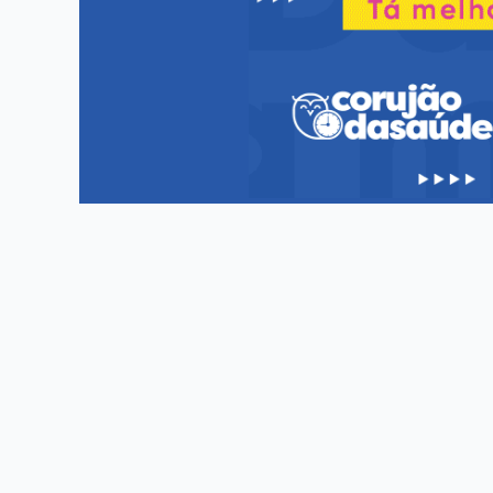
Marina JHC destaca papel do Hospital 
Em publicação nas redes sociais, Marina reforçou a impo
Ministério da Saúde atualiza regras pa
Saúde atualiza procedimentos hemoterápicos – Foto: Repr
Vacina Pneumo 20 amplia proteção con
Pneumologista pediátrica Rita Silva – Foto: Cortesia Pne