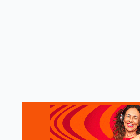
Samu atende vítimas de acidente com u
Colisão ocorreu neste sábado (29), na AL-465, mobiliza
Anvisa assina termo de compromisso p
Acordo vai ser assinado hoje Agência Brasil Foto: BUTANTA
Saúde Bucal de Maceió reforça cuidado
Atualmente, 68 das 74 unidades de saúde da capital o
Vacina contra bronquiolite chega ao S
Pneumologista infantil Rita Silva – Foto: Assessoria Pneum