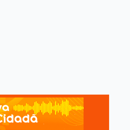
e Bombeiros Acidente também...
uarta-feira (26)...
ecom Maceió A...
anças
respiratórias graves...