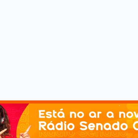
m morto e três feridos em Porto de Pedras
ndo recursos avançados, incluindo helicóptero e equipes do Corpo d
ara a vacina da dengue do Butantan
N A Agência Nacional de Vigilância Sanitária (Anvisa) assina nesta q
s integrais à população
ferecem atendimento odontológico Nesttor Netto/Ascom SMS Foto: S
US e representa um avanço na proteção das cri
ologista explica detalhes sobre o novo aliado na luta contra doenças 