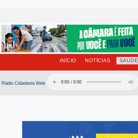
Ir
para
o
conteúdo
INÍCIO
NOTÍCIAS
SAÚD
Rádio Cidadania Web