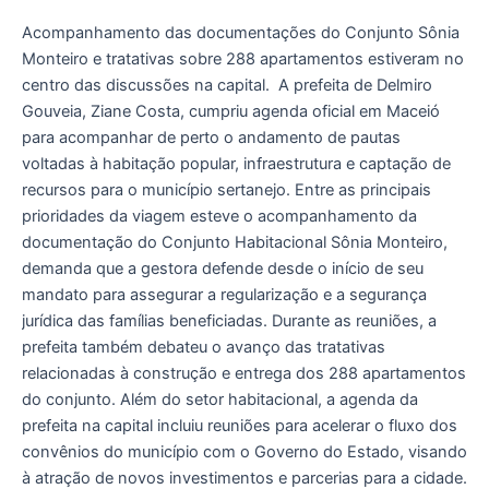
Maceió
para
Acompanhamento das documentações do Conjunto Sônia
tratar
Monteiro e tratativas sobre 288 apartamentos estiveram no
de
centro das discussões na capital. ​ A prefeita de Delmiro
habitação
Gouveia, Ziane Costa, cumpriu agenda oficial em Maceió
e
para acompanhar de perto o andamento de pautas
convênios
voltadas à habitação popular, infraestrutura e captação de
para
recursos para o município sertanejo. ​Entre as principais
Delmiro
prioridades da viagem esteve o acompanhamento da
Gouveia
documentação do Conjunto Habitacional Sônia Monteiro,
demanda que a gestora defende desde o início de seu
mandato para assegurar a regularização e a segurança
jurídica das famílias beneficiadas. Durante as reuniões, a
prefeita também debateu o avanço das tratativas
relacionadas à construção e entrega dos 288 apartamentos
do conjunto. ​Além do setor habitacional, a agenda da
prefeita na capital incluiu reuniões para acelerar o fluxo dos
convênios do município com o Governo do Estado, visando
à atração de novos investimentos e parcerias para a cidade.