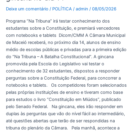
receber
32
Deixe um comentário
/
POLÍTICA
/
admin
/
08/05/2026
alunos
Programa “Na Tribuna” irá testar conhecimento dos
de
estudantes sobre a Constituição, e premiará vencedores
ensino
com notebooks e tablets Dicom/CMM A Câmara Municipal
médio
de Maceió receberá, no próximo dia 14, alunos de ensino
para
médio de escolas públicas e privadas para a primeira edição
gincana
do “Na Tribuna – A Batalha Constitucional”. A gincana
no
promovida pela Escola do Legislativo vai testar o
dia
conhecimento de 32 estudantes, dispostos a responder
14
perguntas sobre a Constituição Federal, para concorrer a
notebooks e tablets. Os competidores foram selecionados
pelas próprias instituições de ensino e tiveram como base
para estudos o livro “Constituição em Miúdos”, publicado
pelo Senado Federal. Na gincana, eles irão responder em
duplas às perguntas que vão do nível fácil ao intermediário,
até questões abertas que terão de ser respondidas na
tribuna do plenário da Câmara. Pela manhã, acontece a