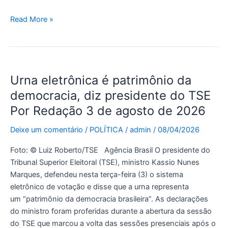
Read More »
Urna
Urna eletrônica é patrimônio da
eletrônica
é
democracia, diz presidente do TSE
patrimônio
Por Redação 3 de agosto de 2026
da
democracia,
Deixe um comentário
/
POLÍTICA
/
admin
/
08/04/2026
diz
Foto: © Luiz Roberto/TSE Agência Brasil O presidente do
presidente
Tribunal Superior Eleitoral (TSE), ministro Kassio Nunes
do
Marques, defendeu nesta terça-feira (3) o sistema
TSE
eletrônico de votação e disse que a urna representa
Por
um “patrimônio da democracia brasileira”. As declarações
Redação
do ministro foram proferidas durante a abertura da sessão
3
do TSE que marcou a volta das sessões presenciais após o
de