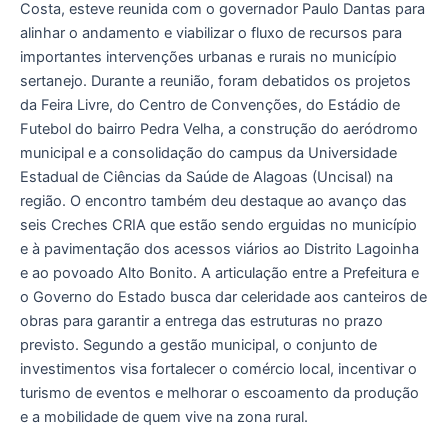
acelerar
Costa, esteve reunida com o governador Paulo Dantas para
obras
alinhar o andamento e viabilizar o fluxo de recursos para
estruturantes
importantes intervenções urbanas e rurais no município
em
sertanejo. Durante a reunião, foram debatidos os projetos
Delmiro
da Feira Livre, do Centro de Convenções, do Estádio de
Gouveia
Futebol do bairro Pedra Velha, a construção do aeródromo
municipal e a consolidação do campus da Universidade
Estadual de Ciências da Saúde de Alagoas (Uncisal) na
região. O encontro também deu destaque ao avanço das
seis Creches CRIA que estão sendo erguidas no município
e à pavimentação dos acessos viários ao Distrito Lagoinha
e ao povoado Alto Bonito. A articulação entre a Prefeitura e
o Governo do Estado busca dar celeridade aos canteiros de
obras para garantir a entrega das estruturas no prazo
previsto. Segundo a gestão municipal, o conjunto de
investimentos visa fortalecer o comércio local, incentivar o
turismo de eventos e melhorar o escoamento da produção
e a mobilidade de quem vive na zona rural.