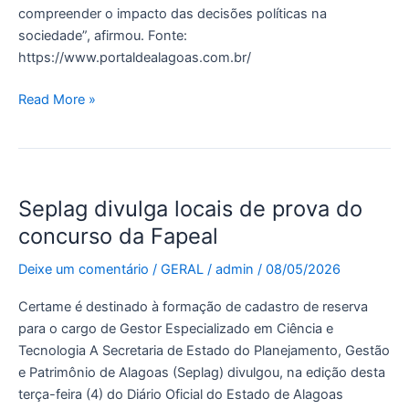
compreender o impacto das decisões políticas na
sociedade”, afirmou. Fonte:
https://www.portaldealagoas.com.br/
Read More »
Seplag
Seplag divulga locais de prova do
divulga
locais
concurso da Fapeal
de
Deixe um comentário
/
GERAL
/
admin
/
08/05/2026
prova
do
Certame é destinado à formação de cadastro de reserva
concurso
para o cargo de Gestor Especializado em Ciência e
da
Tecnologia A Secretaria de Estado do Planejamento, Gestão
Fapeal
e Patrimônio de Alagoas (Seplag) divulgou, na edição desta
terça-feira (4) do Diário Oficial do Estado de Alagoas