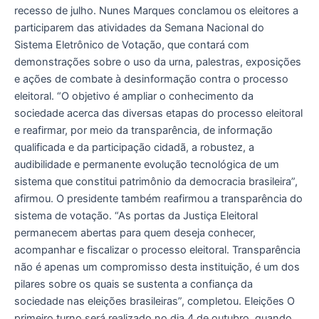
recesso de julho. Nunes Marques conclamou os eleitores a
agosto
participarem das atividades da Semana Nacional do
de
Sistema Eletrônico de Votação, que contará com
2026
demonstrações sobre o uso da urna, palestras, exposições
e ações de combate à desinformação contra o processo
eleitoral. “O objetivo é ampliar o conhecimento da
sociedade acerca das diversas etapas do processo eleitoral
e reafirmar, por meio da transparência, de informação
qualificada e da participação cidadã, a robustez, a
audibilidade e permanente evolução tecnológica de um
sistema que constitui patrimônio da democracia brasileira”,
afirmou. O presidente também reafirmou a transparência do
sistema de votação. “As portas da Justiça Eleitoral
permanecem abertas para quem deseja conhecer,
acompanhar e fiscalizar o processo eleitoral. Transparência
não é apenas um compromisso desta instituição, é um dos
pilares sobre os quais se sustenta a confiança da
sociedade nas eleições brasileiras”, completou. Eleições O
primeiro turno será realizado no dia 4 de outubro, quando