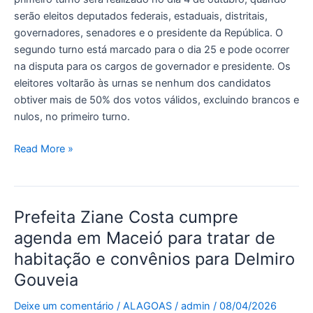
serão eleitos deputados federais, estaduais, distritais,
governadores, senadores e o presidente da República. O
segundo turno está marcado para o dia 25 e pode ocorrer
na disputa para os cargos de governador e presidente. Os
eleitores voltarão às urnas se nenhum dos candidatos
obtiver mais de 50% dos votos válidos, excluindo brancos e
nulos, no primeiro turno.
Read More »
Prefeita Ziane Costa cumpre
Prefeita
Ziane
agenda em Maceió para tratar de
Costa
habitação e convênios para Delmiro
cumpre
Gouveia
agenda
em
Deixe um comentário
/
ALAGOAS
/
admin
/
08/04/2026