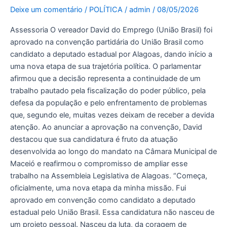
convenção
Deixe um comentário
/
POLÍTICA
/
admin
/
08/05/2026
do
União
Assessoria O vereador David do Emprego (União Brasil) foi
Brasil
aprovado na convenção partidária do União Brasil como
e
candidato a deputado estadual por Alagoas, dando início a
inicia
uma nova etapa de sua trajetória política. O parlamentar
caminhada
afirmou que a decisão representa a continuidade de um
rumo
trabalho pautado pela fiscalização do poder público, pela
à
defesa da população e pelo enfrentamento de problemas
Assembleia
que, segundo ele, muitas vezes deixam de receber a devida
Legislativa
atenção. Ao anunciar a aprovação na convenção, David
destacou que sua candidatura é fruto da atuação
desenvolvida ao longo do mandato na Câmara Municipal de
Maceió e reafirmou o compromisso de ampliar esse
trabalho na Assembleia Legislativa de Alagoas. “Começa,
oficialmente, uma nova etapa da minha missão. Fui
aprovado em convenção como candidato a deputado
estadual pelo União Brasil. Essa candidatura não nasceu de
um projeto pessoal. Nasceu da luta, da coragem de