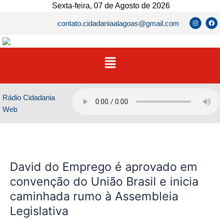
Ir
Sexta-feira, 07 de Agosto de 2026
para
I
F
contato.cidadaniaalagoas@gmail.com
n
a
o
s
c
t
e
conteúdo
a
b
g
o
Menu
r
o
a
k
m
Rádio Cidadania
Web
David
David do Emprego é aprovado em
do
Emprego
convenção do União Brasil e inicia
é
caminhada rumo à Assembleia
aprovado
Legislativa
em