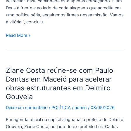
irei recuar. Essa caminhada está apenas começando. Com
Deus à frente e ao lado de cada alagoano que acredita em
uma política séria, seguiremos firmes nessa missão. Vamos
à vitória!”, concluiu.
Read More »
Ziane
Ziane Costa reúne-se com Paulo
Costa
reúne-
Dantas em Maceió para acelerar
se
obras estruturantes em Delmiro
com
Gouveia
Paulo
Dantas
Deixe um comentário
/
POLÍTICA
/
admin
/
08/05/2026
em
Maceió
Em agenda oficial na capital alagoana, a prefeita de Delmiro
para
Gouveia, Ziane Costa, ao lado do ex-prefeito Luiz Carlos