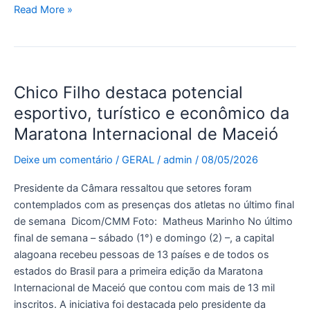
Read More »
Chico
Chico Filho destaca potencial
Filho
destaca
esportivo, turístico e econômico da
potencial
Maratona Internacional de Maceió
esportivo,
turístico
Deixe um comentário
/
GERAL
/
admin
/
08/05/2026
e
Presidente da Câmara ressaltou que setores foram
econômico
contemplados com as presenças dos atletas no último final
da
de semana Dicom/CMM Foto: Matheus Marinho No último
Maratona
final de semana – sábado (1°) e domingo (2) –, a capital
Internacional
alagoana recebeu pessoas de 13 países e de todos os
de
estados do Brasil para a primeira edição da Maratona
Maceió
Internacional de Maceió que contou com mais de 13 mil
inscritos. A iniciativa foi destacada pelo presidente da