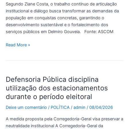
​Segundo Ziane Costa, o trabalho contínuo de articulação
institucional e diálogo busca transformar as demandas da
população em conquistas concretas, garantindo o
desenvolvimento sustentável e o fortalecimento dos
serviços públicos em Delmiro Gouveia. Fonte: ASCOM
Read More »
Defensoria
Defensoria Pública disciplina
Pública
disciplina
utilização dos estacionamentos
utilização
durante o período eleitoral
dos
estacionamentos
Deixe um comentário
/
POLÍTICA
/
admin
/
08/04/2026
durante
A medida proposta pela Corregedoria-Geral visa preservar a
o
neutralidade institucional A Corregedoria-Geral da
período