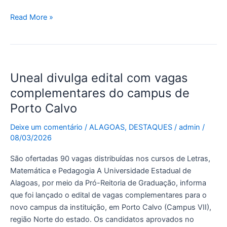
Read More »
Uneal
Uneal divulga edital com vagas
divulga
edital
complementares do campus de
com
Porto Calvo
vagas
complementares
Deixe um comentário
/
ALAGOAS
,
DESTAQUES
/
admin
/
08/03/2026
do
campus
São ofertadas 90 vagas distribuídas nos cursos de Letras,
de
Matemática e Pedagogia A Universidade Estadual de
Porto
Alagoas, por meio da Pró-Reitoria de Graduação, informa
Calvo
que foi lançado o edital de vagas complementares para o
novo campus da instituição, em Porto Calvo (Campus VII),
região Norte do estado. Os candidatos aprovados no