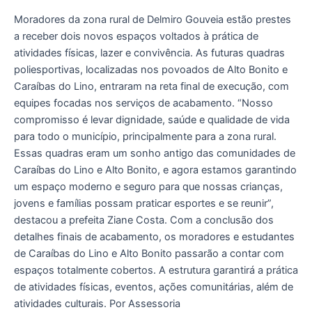
Caraíbas
Moradores da zona rural de Delmiro Gouveia estão prestes
do
a receber dois novos espaços voltados à prática de
Lino
atividades físicas, lazer e convivência. As futuras quadras
e
poliesportivas, localizadas nos povoados de Alto Bonito e
Alto
Caraíbas do Lino, entraram na reta final de execução, com
Bonito
equipes focadas nos serviços de acabamento. ​​“Nosso
entram
compromisso é levar dignidade, saúde e qualidade de vida
em
para todo o município, principalmente para a zona rural.
fase
Essas quadras eram um sonho antigo das comunidades de
de
Caraíbas do Lino e Alto Bonito, e agora estamos garantindo
acabamento
um espaço moderno e seguro para que nossas crianças,
jovens e famílias possam praticar esportes e se reunir”,
destacou a prefeita Ziane Costa. ​Com a conclusão dos
detalhes finais de acabamento, os moradores e estudantes
de Caraíbas do Lino e Alto Bonito passarão a contar com
espaços totalmente cobertos. A estrutura garantirá a prática
de atividades físicas, eventos, ações comunitárias, além de
atividades culturais. Por Assessoria