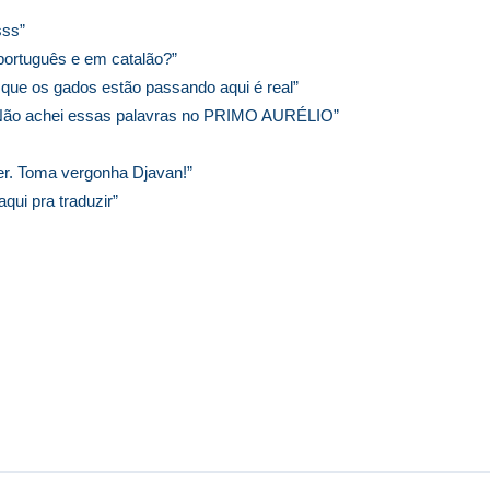
sss”
ortuguês e em catalão?”
 que os gados estão passando aqui é real”
Não achei essas palavras no PRIMO AURÉLIO”
er. Toma vergonha Djavan!”
ui pra traduzir”