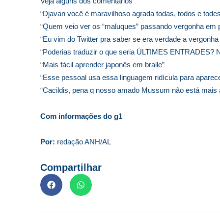
Veja alguns dos comentários
“Djavan você é maravilhoso agrada todas, todos e tode
“Quem veio ver os “maluques” passando vergonha em p
“Eu vim do Twitter pra saber se era verdade a vergonha
“Poderias traduzir o que seria ÚLTIMES ENTRADES? 
“Mais fácil aprender japonês em braile”
“Esse pessoal usa essa linguagem ridícula para aparec
“Cacildis, pena q nosso amado Mussum não está mais aq
Com informações do g1
Por:
redação ANH/AL
Compartilhar