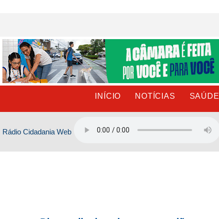
Ir
para
o
conteúdo
INÍCIO
NOTÍCIAS
SAÚD
Rádio Cidadania Web