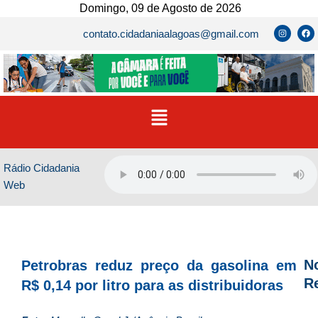
Ir
Domingo, 09 de Agosto de 2026
para
I
F
contato.cidadaniaalagoas@gmail.com
n
a
o
s
c
t
e
conteúdo
a
b
g
o
r
o
a
k
m
Menu
Rádio Cidadania
Web
No
Petrobras reduz preço da gasolina em
R
R$ 0,14 por litro para as distribuidoras