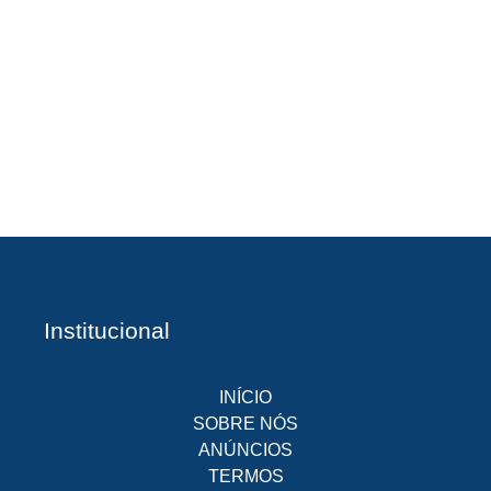
A
Br
O
pr
d
Institucional
INÍCIO
SOBRE NÓS
ANÚNCIOS
TERMOS