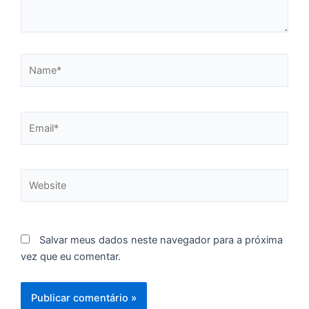
p
a
o
e
Name*
e
D
G
Email*
E
a
of
n
Website
ca
al
a
pr
Salvar meus dados neste navegador para a próxima
d
vez que eu comentar.
De