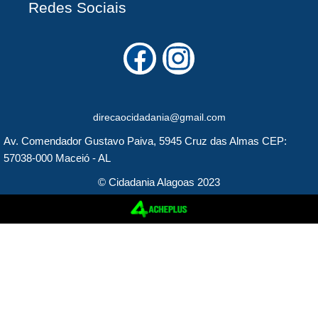
Redes Sociais
F
I
a
n
c
s
direcaocidadania@gmail.com
e
t
Av. Comendador Gustavo Paiva, 5945 Cruz das Almas CEP:
b
a
57038-000 Maceió - AL
o
g
© Cidadania Alagoas 2023
o
r
k
a
m