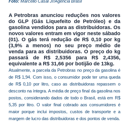
D
Foto:
Marcello Casal Jr/Agência Brasil
d
E
A Petrobras anunciou reduções nos valores
é
do GLP (Gás Liquefeito de Petróleo) e da
gasolina vendidos para as distribuidoras. Os
a
novos valores entram em vigor neste sábado
e
(01). O gás terá redução de R$ 0,10 por kg
c
(3,9% a menos) no seu preço médio de
d
venda para as distribuidoras. O preço do kg
U
passará de R$ 2,5356 para R$ 2,4356,
B
equivalente a R$ 31,66 por botijão de 13kg.
e
Atualmente, a parcela da Petrobras no preço da gasolina é
i
de R$ 1,94. Com isso, o consumidor pode ter uma queda
c
de R$ 0,10 por litro, caso as distribuidoras repassem o
r
desconto na íntegra. A média de preço final da gasolina nos
à
postos, considerando dados de todo o Brasil, está em R$
A
5,35 por litro. O valor final cobrado aos consumidores é
L
maior porque inclui impostos, custos de transporte e a
As
margem de lucro das distribuidoras e dos pontos de venda.
O