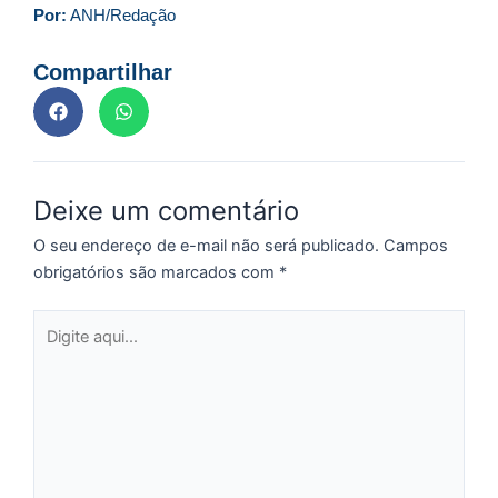
ve
Por:
ANH/Redação
D
d
Compartilhar
E
(U
Br
foi
a
Deixe um comentário
O seu endereço de e-mail não será publicado.
Campos
Z
obrigatórios são marcados com
*
C
Digite
r
aqui...
s
c
P
D
e
M