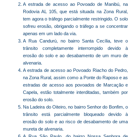
A estrada de acesso ao Povoado de Manibú, na
d
Rodovia AL 105, que está situada na Zona Rural,
E
(U
tem agora o tráfego parcialmente restringido. O solo
Br
sofreu erosão, obrigando o tráfego a se concentrar
foi
apenas em um lado da via.
a
A Rua Candurú, no bairro Santa Cecília, teve o
trânsito completamente interrompido devido à
erosão do solo e ao desabamento de um muro de
alvenaria.
Z
A estrada de acesso ao Povoado Riacho do Pedro,
C
na Zona Rural, assim como a Ponte do Raposo e as
r
estradas de acesso aos povoados de Marcação e
s
Capela, estão totalmente interditadas, também por
c
erosão do solo.
P
Na Ladeira do Oiteiro, no bairro Senhor do Bonfim, o
D
trânsito está parcialmente bloqueado devido à
e
erosão do solo e ao risco de desabamento de uma
M
mureta de alvenaria.
p
A Rua São Paulo, do bairro Nossa Senhora de