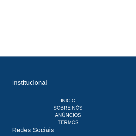
A
Br
O
pr
d
Institucional
INÍCIO
SOBRE NÓS
ANÚNCIOS
TERMOS
Redes Sociais