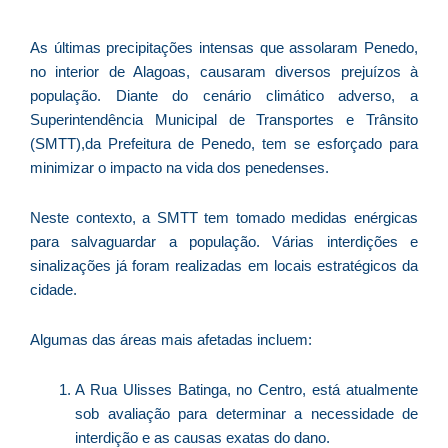
E
é
As últimas precipitações intensas que assolaram Penedo,
a
no interior de Alagoas, causaram diversos prejuízos à
e
população. Diante do cenário climático adverso, a
c
Superintendência Municipal de Transportes e Trânsito
d
(SMTT),da Prefeitura de Penedo, tem se esforçado para
U
minimizar o impacto na vida dos penedenses.
B
e
Neste contexto, a SMTT tem tomado medidas enérgicas
i
para salvaguardar a população. Várias interdições e
c
sinalizações já foram realizadas em locais estratégicos da
r
cidade.
à
A
Algumas das áreas mais afetadas incluem:
L
As
A Rua Ulisses Batinga, no Centro, está atualmente
O
sob avaliação para determinar a necessidade de
ve
interdição e as causas exatas do dano.
D