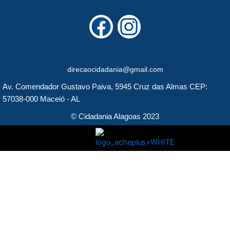
F
I
a
n
c
s
direcaocidadania@gmail.com
e
t
Av. Comendador Gustavo Paiva, 5945 Cruz das Almas CEP:
b
a
57038-000 Maceió - AL
o
g
© Cidadania Alagoas 2023
o
r
k
a
m