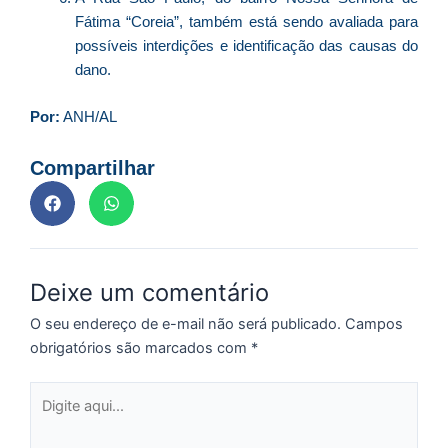
a
Fátima “Coreia”, também está sendo avaliada para
o
possíveis interdições e identificação das causas do
e
dano.
e
D
Por:
ANH/AL
G
E
Compartilhar
a
of
n
ca
al
a
Deixe um comentário
pr
O seu endereço de e-mail não será publicado.
Campos
d
obrigatórios são marcados com
*
De
Digite
aqui...
C