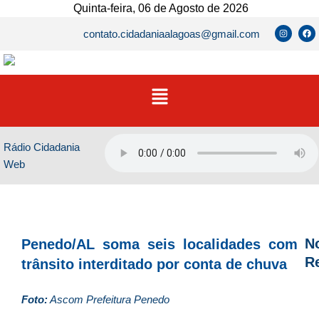
Ir
Quinta-feira, 06 de Agosto de 2026
para
I
F
contato.cidadaniaalagoas@gmail.com
n
a
o
s
c
t
e
conteúdo
a
b
g
o
r
o
Menu
a
k
m
Rádio Cidadania
Web
No
Penedo/AL soma seis localidades com
R
trânsito interditado por conta de chuva
D
Foto:
Ascom Prefeitura Penedo
d