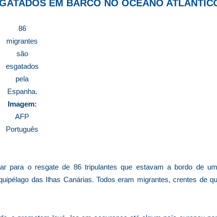
SGATADOS EM BARCO NO OCEANO ATLÂNTIC
86
migrantes
são
esgatados
pela
Espanha.
Imagem:
AFP
Português
ar para o resgate de 86 tripulantes que estavam a bordo de u
uipélago das Ilhas Canárias. Todos eram migrantes, crentes de q