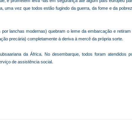
ade, e prometem levá -las em segurança até algum país europeu pa
, uma vez que todos estão fugindo da guerra, da fome e da pobre
s por lanchas modernas) quebram o leme da embarcação e retiram
ão precária) completamente à deriva à mercê da própria sorte.
ubsaariana da África. No desembarque, todos foram atendidos p
viço de assistência social.