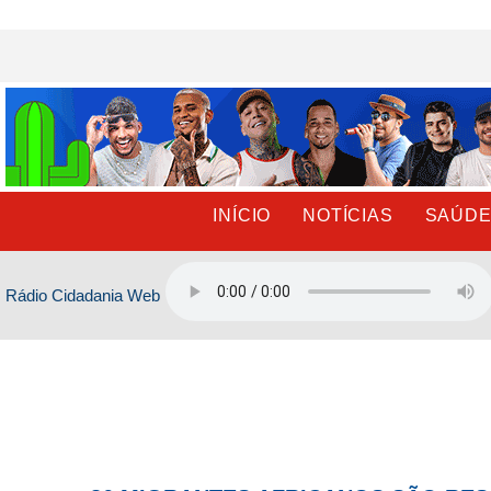
Ir
para
o
conteúdo
INÍCIO
NOTÍCIAS
SAÚD
Rádio Cidadania Web