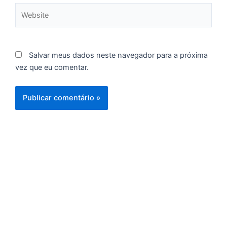
C
Website
F
d
p
Salvar meus dados neste navegador para a próxima
e
vez que eu comentar.
t
e
e
d
M
I
d
M
Pr
d
C
re
q
se