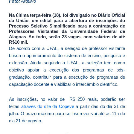
D
Foto:
Arquivo
d
E
Na última terça-feira (18), foi divulgado no Diário Oficial
da União, um edital para a abertura de inscrições do
é
Processo Seletivo Simplificado para a contratação de
a
Professores Visitantes da Universidade Federal de
e
Alagoas. Ao todo, serão 23 vagas, com salários de até
R$10 mil.
c
De acordo com a UFAL, a seleção de professor visitante
d
busca o aprimoramento do sistema de ensino, pesquisa e
U
extensão. Ainda segundo a UFAL, a seleção tem como
B
objetivo apoiar a execução dos programas de pós-
e
graduação, contribuir para a execução de programas de
i
capacitação docente e viabilizar o intercâmbio científico.
c
r
As inscrições, no valor de R$ 250 reais, poderão ser
à
feitas
através do site da Copeve
a partir das do dia 31 de
A
julho. O prazo máximo para se inscrever vai até as 11h do
L
dia 21 de agosto.
As
O