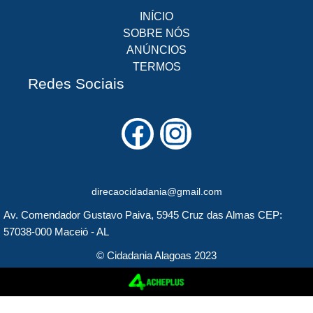
INÍCIO
SOBRE NÓS
ANÚNCIOS
TERMOS
Redes Sociais
F
I
a
n
c
s
direcaocidadania@gmail.com
e
t
Av. Comendador Gustavo Paiva, 5945 Cruz das Almas CEP:
b
a
57038-000 Maceió - AL
o
g
© Cidadania Alagoas 2023
o
r