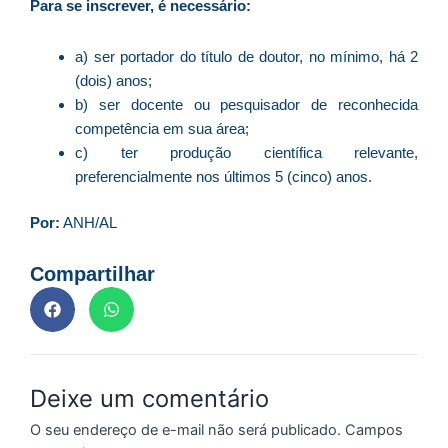
ve
Para se inscrever, é necessário:
D
d
a) ser portador do título de doutor, no mínimo, há 2
E
(dois) anos;
(U
b) ser docente ou pesquisador de reconhecida
Br
competência em sua área;
foi
c) ter produção científica relevante,
a
preferencialmente nos últimos 5 (cinco) anos.
Por:
ANH/AL
Z
C
Compartilhar
r
s
c
P
D
Deixe um comentário
e
O seu endereço de e-mail não será publicado.
Campos
M