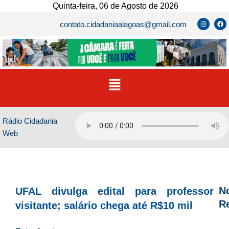
Ir
Quinta-feira, 06 de Agosto de 2026
para
I
F
contato.cidadaniaalagoas@gmail.com
n
a
o
s
c
t
e
conteúdo
a
b
g
o
r
o
a
k
m
Menu
Rádio Cidadania
Web
No
UFAL divulga edital para professor
R
visitante; salário chega até R$10 mil