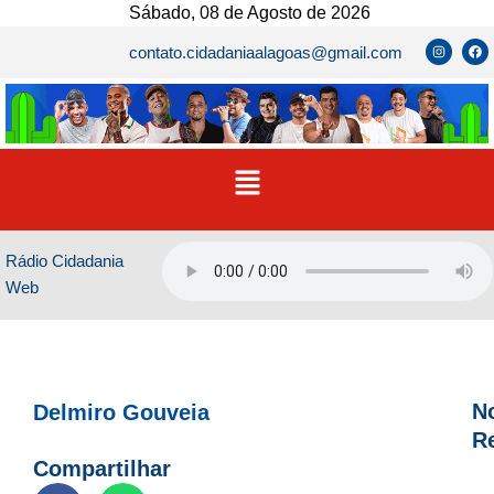
Ir
Sábado, 08 de Agosto de 2026
para
I
F
contato.cidadaniaalagoas@gmail.com
n
a
o
s
c
t
e
conteúdo
a
b
g
o
r
o
a
k
m
Menu
Rádio Cidadania
Web
No
Delmiro Gouveia
R
Compartilhar