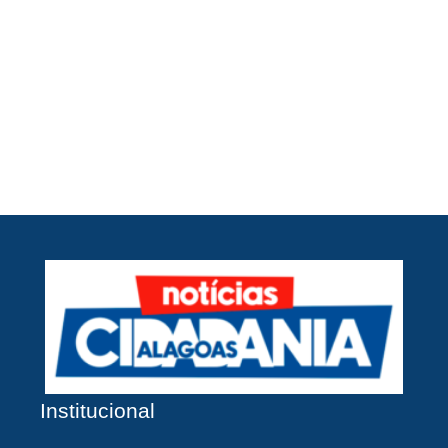
A
Br
O
pr
d
Institucional