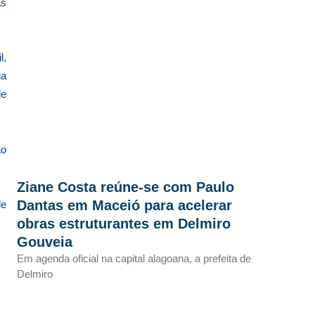
as
l,
ia
de
ão
Ziane Costa reúne-se com Paulo
Dantas em Maceió para acelerar
de
obras estruturantes em Delmiro
Gouveia
Em agenda oficial na capital alagoana, a prefeita de
Delmiro