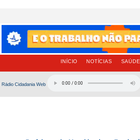
Ir
para
o
conteúdo
INÍCIO
NOTÍCIAS
SAÚD
Rádio Cidadania Web