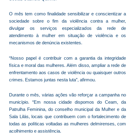
ve
D
O mês tem como finalidade sensibilizar e conscientizar a
d
E
sociedade sobre o fim da violência contra a mulher,
(U
divulgar os serviços especializados da rede de
Br
atendimento à mulher em situação de violência e os
foi
mecanismos de denúncia existentes.
a
“Nosso papel é contribuir com a garantia da integridade
física e moral das mulheres. Além disso, ampliar a rede de
enfrentamento aos casos de violência ou quaisquer outros
Z
crimes. Estamos juntas nesta luta”, afirmou.
C
r
Durante o mês, várias ações vão reforçar a campanha no
s
município. “Em nossa cidade dispomos do Ceam, da
c
Patrulha Feminina, do conselho municipal da Mulher e da
P
Sala Lilás, locais que contribuem com o fortalecimento de
D
todas as políticas voltadas as mulheres delmirenses, com
e
acolhimento e assistência.
M