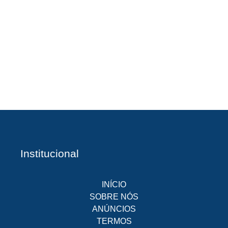
A
Br
O
pr
d
Institucional
INÍCIO
SOBRE NÓS
ANÚNCIOS
TERMOS