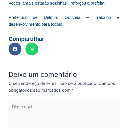
Vocês jamais estarão sozinhas”, reforçou a prefeita.
p
a
o
Prefeitura de Delmiro Gouveia – Trabalho e
e
desenvolvimento para todos!
e
D
Compartilhar
G
E
a
of
n
Deixe um comentário
ca
al
O seu endereço de e-mail não será publicado.
Campos
a
obrigatórios são marcados com
*
pr
d
Digite
De
aqui...