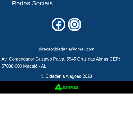
Redes Sociais
F
I
a
n
c
s
direcaocidadania@gmail.com
e
t
Av. Comendador Gustavo Paiva, 5945 Cruz das Almas CEP:
b
a
57038-000 Maceió - AL
o
g
© Cidadania Alagoas 2023
o
r
k
a
m