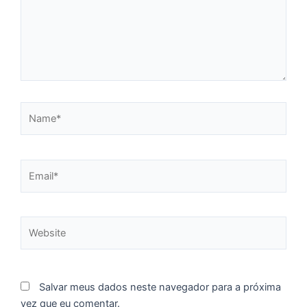
C
F
d
p
e
t
Name*
e
e
d
M
Email*
I
d
M
Website
Pr
d
C
re
q
Salvar meus dados neste navegador para a próxima
se
vez que eu comentar.