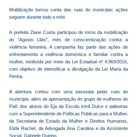
D
d
Mobilização tomou conta das ruas do município; ações
E
seguem durante todo o mês
é
a
A prefeita Ziane Costa participou do início da mobilização
e
do “Agosto Lilás”, mês de conscientização contra a
c
violência feminina. A campanha faz parte das ações de
d
enfrentamento à violência doméstica e familiar contra a
U
mulher, instituída por meio da Lei Estadual nº 4.969/2016,
B
com objetivo de intensificar a divulgação da Lei Maria da
e
Penha.
i
c
A abertura contou com uma passeata pelas ruas do
r
município, além de apresentação do grupo de mulheres do
à
Paif, dos alunos do Eja da Escola Irmã Dulce e palestras
A
com a Superintendente de Políticas Públicas para a Mulher,
L
da Secretaria de Estado da Mulher e Direitos Humanos,
As
Elida Rachel, da Advogada Ana Carolina e da Assistente
O
Social, Gabriele Quirino.