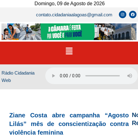
Ir
Domingo, 09 de Agosto de 2026
para
I
F
contato.cidadaniaalagoas@gmail.com
n
a
o
s
c
t
e
conteúdo
a
b
g
o
r
o
a
k
m
Menu
Rádio Cidadania
Web
No
Ziane Costa abre campanha “Agosto
R
Lilás” mês de conscientização contra
violência feminina