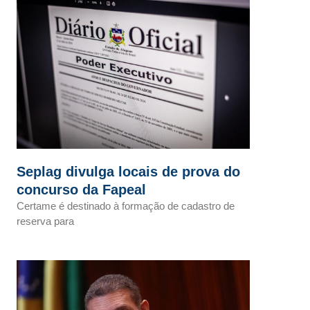
Seplag divulga locais de prova do
concurso da Fapeal
Certame é destinado à formação de cadastro de
reserva para