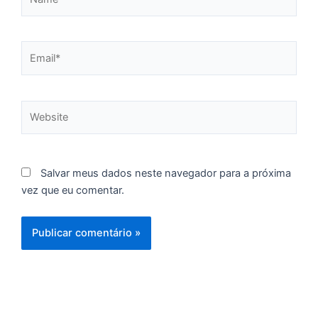
C
F
d
Email*
p
e
t
Website
e
e
d
M
Salvar meus dados neste navegador para a próxima
I
vez que eu comentar.
d
M
Pr
d
C
re
q
se