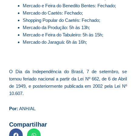
ve
Mercado e Feira do Benedito Bentes: Fechado;
D
Mercado do Caetés: Fechado;
d
Shopping Popular do Caetés: Fechado;
E
Mercado da Produção: 5h às 13h;
(U
Br
Mercado e Feira do Tabuleiro: 5h às 15h;
foi
Mercado do Jaraguá: 6h às 16h;
a
O Dia da Independência do Brasil, 7 de setembro, se
Z
tornou feriado nacional a partir da Lei Nº 662, de 6 de Abril
C
de 1949, e posteriormente publicada em 2002 pela Lei Nº
r
10.607.
s
c
Por:
ANH/AL
P
D
Compartilhar
e
M