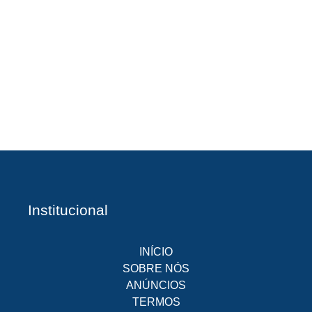
A
Br
O
pr
d
Institucional
INÍCIO
SOBRE NÓS
ANÚNCIOS
TERMOS