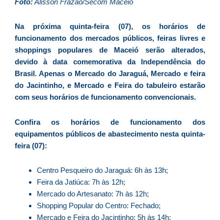
D
Foto:
Alisson Frazão/Secom Maceió
d
E
Na próxima quinta-feira (07), os horários de
é
funcionamento dos mercados públicos, feiras livres e
a
shoppings populares de Maceió serão alterados,
e
devido à data comemorativa da Independência do
c
Brasil. Apenas o Mercado do Jaraguá, Mercado e feira
d
do Jacintinho, e Mercado e Feira do tabuleiro estarão
U
com seus horários de funcionamento convencionais.
B
e
Confira os horários de funcionamento dos
i
equipamentos públicos de abastecimento nesta quinta-
c
feira (07):
r
à
Centro Pesqueiro do Jaraguá: 6h às 13h;
A
Feira da Jatiúca: 7h às 12h;
L
Mercado do Artesanato: 7h às 12h;
As
Shopping Popular do Centro: Fechado;
O
Mercado e Feira do Jacintinho: 5h às 14h;