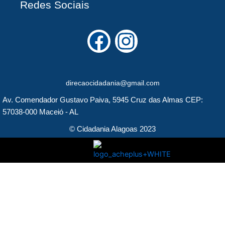
Redes Sociais
F
I
a
n
c
s
direcaocidadania@gmail.com
e
t
Av. Comendador Gustavo Paiva, 5945 Cruz das Almas CEP:
b
a
57038-000 Maceió - AL
o
g
© Cidadania Alagoas 2023
o
r
k
a
m