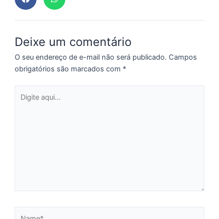
p
a
o
Deixe um comentário
e
e
O seu endereço de e-mail não será publicado.
Campos
D
obrigatórios são marcados com
*
G
E
Digite
a
aqui...
of
n
ca
al
a
pr
d
De
Name*