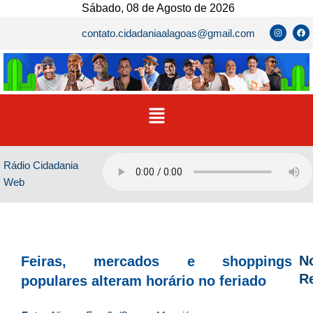
Ir
Sábado, 08 de Agosto de 2026
para
I
F
contato.cidadaniaalagoas@gmail.com
n
a
o
s
c
t
e
conteúdo
a
b
g
o
r
o
a
k
m
Menu
Rádio Cidadania
Web
No
Feiras, mercados e shoppings
R
populares alteram horário no feriado