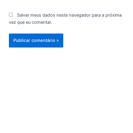
C
F
Salvar meus dados neste navegador para a próxima
d
vez que eu comentar.
p
e
t
e
e
d
M
I
d
M
Pr
d
C
re
q
se