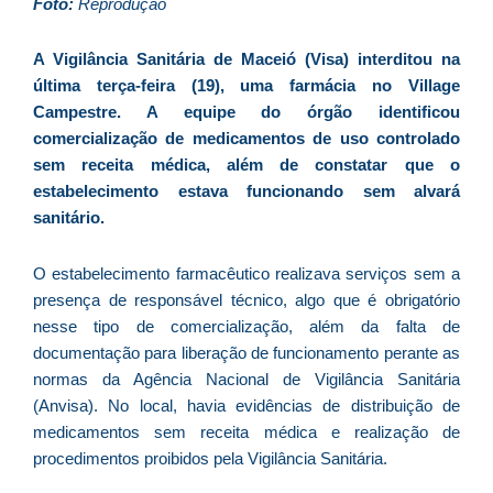
D
Foto:
Reprodução
d
E
A Vigilância Sanitária de Maceió (Visa) interditou na
é
última terça-feira (19), uma farmácia no Village
a
Campestre. A equipe do órgão identificou
e
comercialização de medicamentos de uso controlado
c
sem receita médica, além de constatar que o
d
estabelecimento estava funcionando sem alvará
U
sanitário.
B
e
O estabelecimento farmacêutico realizava serviços sem a
i
presença de responsável técnico, algo que é obrigatório
c
nesse tipo de comercialização, além da falta de
r
documentação para liberação de funcionamento perante as
à
normas da Agência Nacional de Vigilância Sanitária
A
(Anvisa). No local, havia evidências de distribuição de
L
medicamentos sem receita médica e realização de
As
procedimentos proibidos pela Vigilância Sanitária.
O