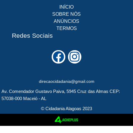
INÍCIO
SOBRE NÓS
ANÚNCIOS
TERMOS
Redes Sociais
F
I
a
n
c
s
direcaocidadania@gmail.com
e
t
Av. Comendador Gustavo Paiva, 5945 Cruz das Almas CEP:
b
a
57038-000 Maceió - AL
o
g
© Cidadania Alagoas 2023
o
r