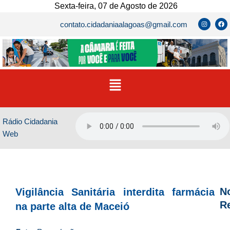
Ir
Sexta-feira, 07 de Agosto de 2026
para
I
F
contato.cidadaniaalagoas@gmail.com
n
a
o
s
c
t
e
conteúdo
a
b
g
o
r
o
a
k
m
Menu
Rádio Cidadania
Web
No
Vigilância Sanitária interdita farmácia
R
na parte alta de Maceió