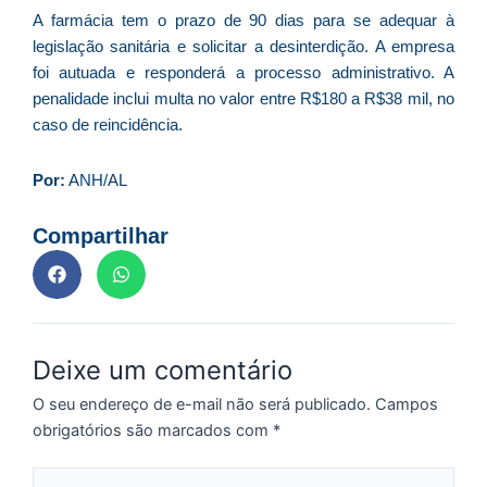
ve
A farmácia tem o prazo de 90 dias para se adequar à
D
legislação sanitária e solicitar a desinterdição. A empresa
d
foi autuada e responderá a processo administrativo. A
E
penalidade inclui multa no valor entre R$180 a R$38 mil, no
(U
Br
caso de reincidência.
foi
a
Por:
ANH/AL
Compartilhar
Z
C
r
s
Deixe um comentário
c
P
O seu endereço de e-mail não será publicado.
Campos
D
obrigatórios são marcados com
*
e
M
Digite