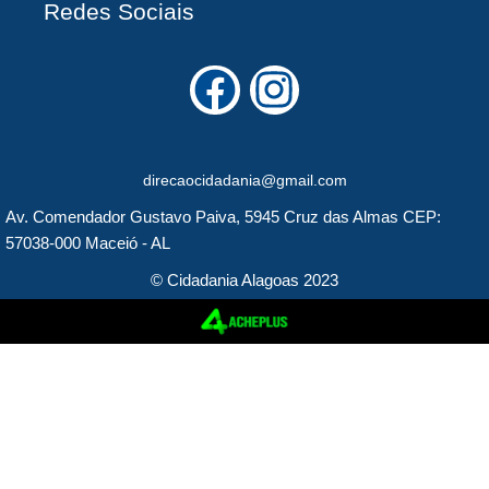
Redes Sociais
F
I
a
n
c
s
direcaocidadania@gmail.com
e
t
Av. Comendador Gustavo Paiva, 5945 Cruz das Almas CEP:
b
a
57038-000 Maceió - AL
o
g
© Cidadania Alagoas 2023
o
r
k
a
m