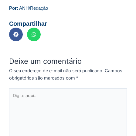
C
Por:
ANH/Redação
F
d
Compartilhar
p
e
t
e
e
Deixe um comentário
d
M
O seu endereço de e-mail não será publicado.
Campos
I
obrigatórios são marcados com
*
d
Digite
M
aqui...
Pr
d
C
re
q
se