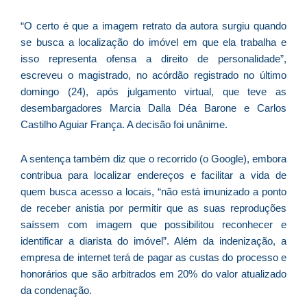
p
a
“O certo é que a imagem retrato da autora surgiu quando
o
se busca a localização do imóvel em que ela trabalha e
e
isso representa ofensa a direito de personalidade”,
e
escreveu o magistrado, no acórdão registrado no último
D
domingo (24), após julgamento virtual, que teve as
G
desembargadores Marcia Dalla Déa Barone e Carlos
E
Castilho Aguiar França. A decisão foi unânime.
a
of
A sentença também diz que o recorrido (o Google), embora
n
contribua para localizar endereços e facilitar a vida de
ca
quem busca acesso a locais, “não está imunizado a ponto
al
de receber anistia por permitir que as suas reproduções
a
saíssem com imagem que possibilitou reconhecer e
pr
identificar a diarista do imóvel”. Além da indenização, a
d
empresa de internet terá de pagar as custas do processo e
De
honorários que são arbitrados em 20% do valor atualizado
da condenação.