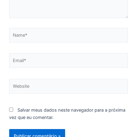
f
c
c
a
Name*
C
Email*
d
M
v
r
Website
3
a
d
e
Salvar meus dados neste navegador para a próxima
m
vez que eu comentar.
p
g