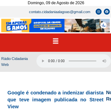
Ir
Domingo, 09 de Agosto de 2026
para
I
F
contato.cidadaniaalagoas@gmail.com
n
a
o
s
c
t
e
conteúdo
a
b
g
o
r
o
a
k
m
Menu
Rádio Cidadania
Web
No
Google é condenado a indenizar diarista
R
que teve imagem publicada no Street
View