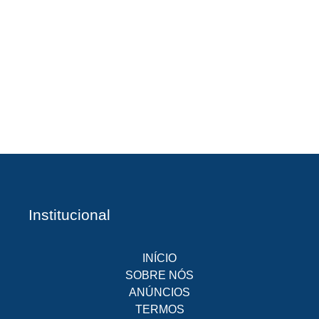
A
Br
O
pr
d
Institucional
INÍCIO
SOBRE NÓS
ANÚNCIOS
TERMOS