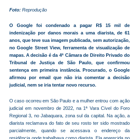
D
d
Foto:
Reprodução
E
é
O Google foi condenado a pagar R$ 15 mil de
a
indenização por danos morais a uma diarista, de 61
e
anos, que teve sua imagem publicada, sem autorização,
c
no Google Street View, ferramenta de visualização de
d
mapas. A decisão é da 4ª Câmara de Direito Privado do
U
Tribunal de Justiça de São Paulo, que confirmou
B
sentença em primeira instância. Procurado, o Google
e
afirmou por email que não iria comentar a decisão
i
judicial, nem se iria tentar novo recurso.
c
r
O caso ocorreu em São Paulo e a mulher entrou com ação
à
judicial em novembro de 2022, na 1ª Vara Cível do Foro
A
Regional 3, no Jabaquara, zona sul da capital. Na ação, a
L
diarista reclamava do fato de seu rosto ter sido mostrado
As
parcialmente, quando se acessava o endereço da
O
residência onde trabalhava como diarista. Ela aparecida no