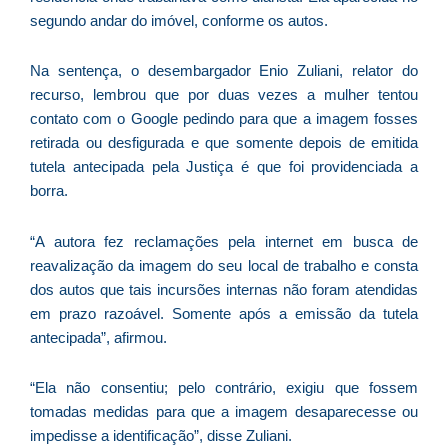
ve
segundo andar do imóvel, conforme os autos.
D
d
E
Na sentença, o desembargador Enio Zuliani, relator do
(U
recurso, lembrou que por duas vezes a mulher tentou
Br
contato com o Google pedindo para que a imagem fosses
foi
retirada ou desfigurada e que somente depois de emitida
a
tutela antecipada pela Justiça é que foi providenciada a
borra.
“A autora fez reclamações pela internet em busca de
Z
reavalização da imagem do seu local de trabalho e consta
C
dos autos que tais incursões internas não foram atendidas
r
em prazo razoável. Somente após a emissão da tutela
s
antecipada”, afirmou.
c
P
D
“Ela não consentiu; pelo contrário, exigiu que fossem
e
tomadas medidas para que a imagem desaparecesse ou
M
impedisse a identificação”, disse Zuliani.