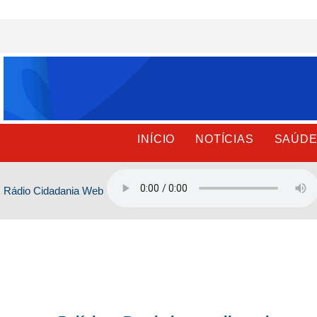
Ir
para
o
conteúdo
INÍCIO
NOTÍCIAS
SAÚD
Rádio Cidadania Web