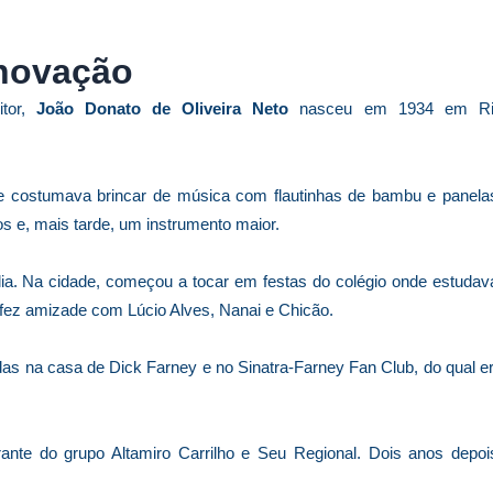
inovação
itor,
João Donato de Oliveira Neto
nasceu em 1934 em Ri
le costumava brincar de música com flautinhas de bambu e panela
s e, mais tarde, um instrumento maior.
a. Na cidade, começou a tocar em festas do colégio onde estudav
ez amizade com Lúcio Alves, Nanai e Chicão.
das na casa de Dick Farney e no Sinatra-Farney Fan Club, do qual e
grante do grupo Altamiro Carrilho e Seu Regional. Dois anos depoi