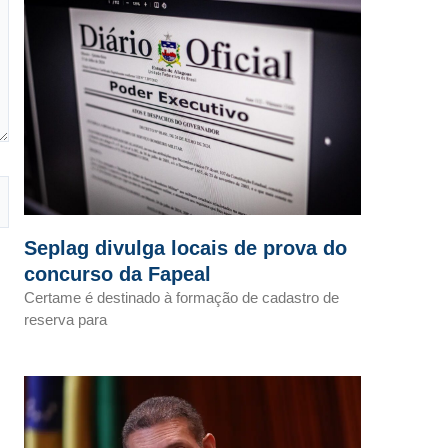
Seplag divulga locais de prova do
concurso da Fapeal
Certame é destinado à formação de cadastro de
reserva para