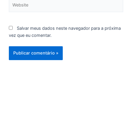
Website
f
c
c
a
Salvar meus dados neste navegador para a próxima
vez que eu comentar.
C
d
M
v
r
3
a
d
e
m
p
g