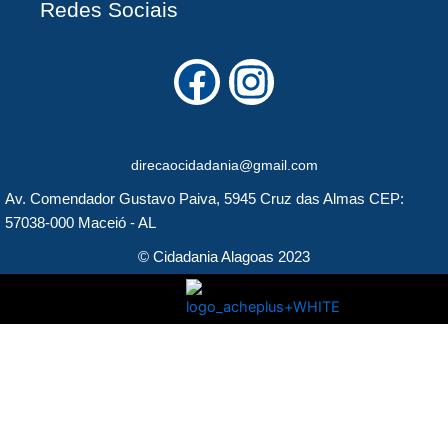
Redes Sociais
F
I
a
n
c
s
direcaocidadania@gmail.com
e
t
Av. Comendador Gustavo Paiva, 5945 Cruz das Almas CEP:
b
a
57038-000 Maceió - AL
o
g
© Cidadania Alagoas 2023
o
r
k
a
m