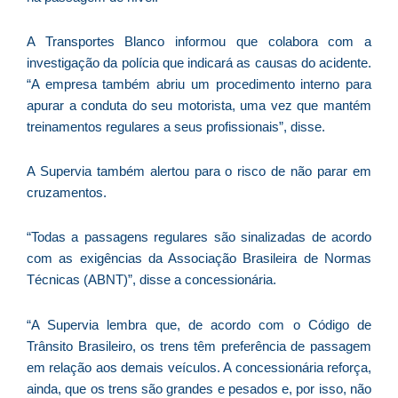
ve
D
A Transportes Blanco informou que colabora com a
d
E
investigação da polícia que indicará as causas do acidente.
(U
“A empresa também abriu um procedimento interno para
Br
apurar a conduta do seu motorista, uma vez que mantém
foi
treinamentos regulares a seus profissionais”, disse.
a
A Supervia também alertou para o risco de não parar em
cruzamentos.
Z
“Todas a passagens regulares são sinalizadas de acordo
C
com as exigências da Associação Brasileira de Normas
r
Técnicas (ABNT)”, disse a concessionária.
s
c
P
“A Supervia lembra que, de acordo com o Código de
D
Trânsito Brasileiro, os trens têm preferência de passagem
e
em relação aos demais veículos. A concessionária reforça,
M
ainda, que os trens são grandes e pesados e, por isso, não