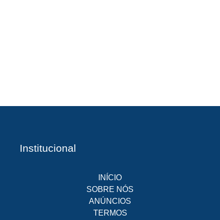
A
Br
O
pr
d
Institucional
INÍCIO
SOBRE NÓS
ANÚNCIOS
TERMOS