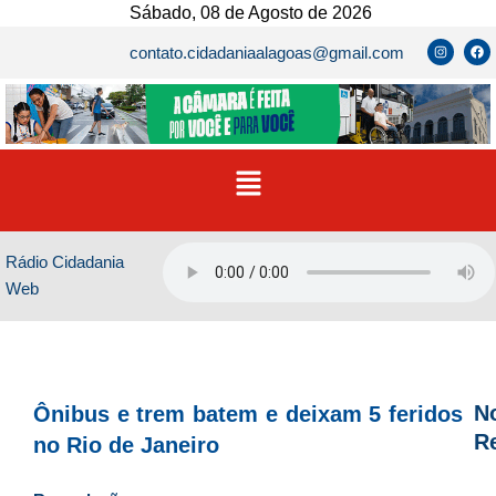
Ir
Sábado, 08 de Agosto de 2026
para
I
F
contato.cidadaniaalagoas@gmail.com
n
a
o
s
c
t
e
conteúdo
a
b
g
o
r
o
a
k
m
Menu
Rádio Cidadania
Web
No
Ônibus e trem batem e deixam 5 feridos
R
no Rio de Janeiro