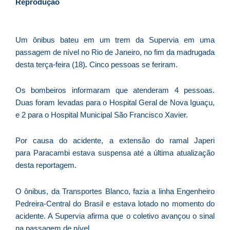
D
Reprodução
d
E
é
Um ônibus bateu em um trem da Supervia em uma
a
passagem de nível no Rio de Janeiro, no fim da madrugada
e
desta terça-feira (18)
.
Cinco pessoas se feriram.
c
d
Os bombeiros informaram que atenderam 4 pessoas.
U
Duas foram levadas para o Hospital Geral de Nova Iguaçu,
B
e 2 para o Hospital Municipal São Francisco Xavier.
e
i
Por causa do acidente, a extensão do ramal Japeri
c
para Paracambi estava suspensa até a última atualização
r
desta reportagem.
à
A
O ônibus, da Transportes Blanco, fazia a linha Engenheiro
L
Pedreira-Central do Brasil e estava lotado no momento do
As
acidente. A Supervia afirma que o coletivo avançou o sinal
O
na passagem de nível.