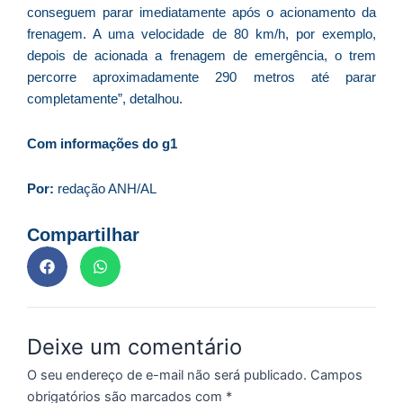
p
conseguem parar imediatamente após o acionamento da
a
frenagem. A uma velocidade de 80 km/h, por exemplo,
o
depois de acionada a frenagem de emergência, o trem
e
percorre aproximadamente 290 metros até parar
e
completamente”, detalhou.
D
G
Com informações do g1
E
a
Por:
redação ANH/AL
of
n
Compartilhar
ca
al
a
pr
d
De
Deixe um comentário
O seu endereço de e-mail não será publicado.
Campos
obrigatórios são marcados com
*