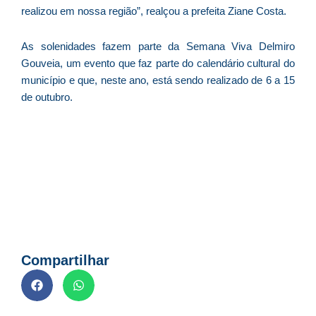
ve
realizou em nossa região”, realçou a prefeita Ziane Costa.
D
d
As solenidades fazem parte da Semana Viva Delmiro
E
Gouveia, um evento que faz parte do calendário cultural do
(U
Br
município e que, neste ano, está sendo realizado de 6 a 15
foi
de outubro.
a
Z
C
r
s
c
P
Compartilhar
D
e
M