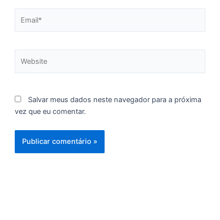
C
Email*
F
d
p
Website
e
t
e
e
Salvar meus dados neste navegador para a próxima
d
vez que eu comentar.
M
I
d
M
Pr
d
C
re
q
se