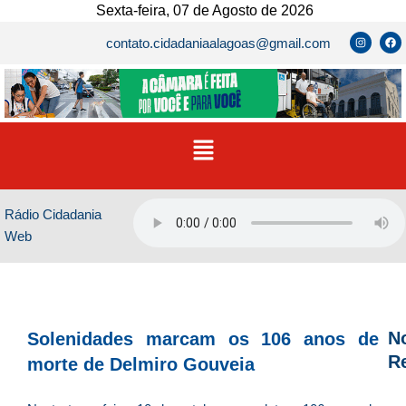
Ir
Sexta-feira, 07 de Agosto de 2026
para
I
F
contato.cidadaniaalagoas@gmail.com
n
a
o
s
c
t
e
conteúdo
a
b
g
o
r
o
a
k
m
Menu
Rádio Cidadania
Web
No
Solenidades marcam os 106 anos de
R
morte de Delmiro Gouveia