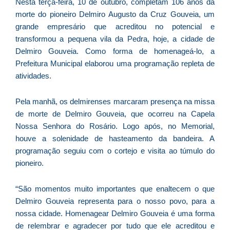
D
Nesta terça-feira, 10 de outubro, completam 106 anos da
d
morte do pioneiro Delmiro Augusto da Cruz Gouveia, um
E
grande empresário que acreditou no potencial e
é
transformou a pequena vila da Pedra, hoje, a cidade de
a
Delmiro Gouveia. Como forma de homenageá-lo, a
e
Prefeitura Municipal elaborou uma programação repleta de
c
atividades.
d
U
Pela manhã, os delmirenses marcaram presença na missa
B
de morte de Delmiro Gouveia, que ocorreu na Capela
e
Nossa Senhora do Rosário. Logo após, no Memorial,
i
houve a solenidade de hasteamento da bandeira. A
c
programação seguiu com o cortejo e visita ao túmulo do
r
pioneiro.
à
A
“São momentos muito importantes que enaltecem o que
L
Delmiro Gouveia representa para o nosso povo, para a
As
nossa cidade. Homenagear Delmiro Gouveia é uma forma
O
de relembrar e agradecer por tudo que ele acreditou e