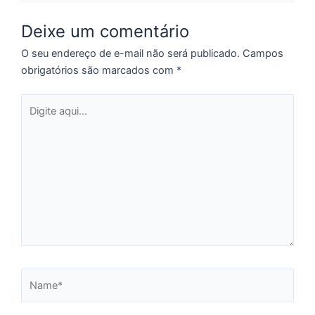
p
a
Deixe um comentário
o
O seu endereço de e-mail não será publicado.
Campos
e
obrigatórios são marcados com
*
e
D
Digite
G
aqui...
E
a
of
n
ca
al
a
pr
d
De
Name*