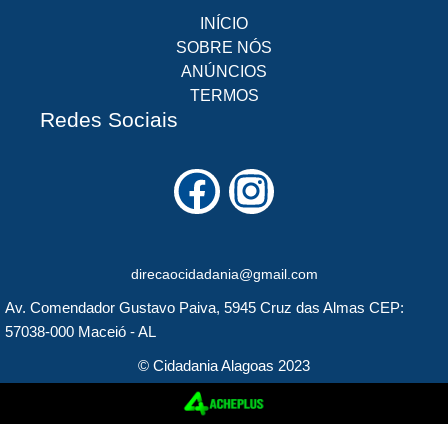
INÍCIO
SOBRE NÓS
ANÚNCIOS
TERMOS
Redes Sociais
F
I
a
n
c
s
direcaocidadania@gmail.com
e
t
Av. Comendador Gustavo Paiva, 5945 Cruz das Almas CEP:
b
a
57038-000 Maceió - AL
o
g
© Cidadania Alagoas 2023
o
r