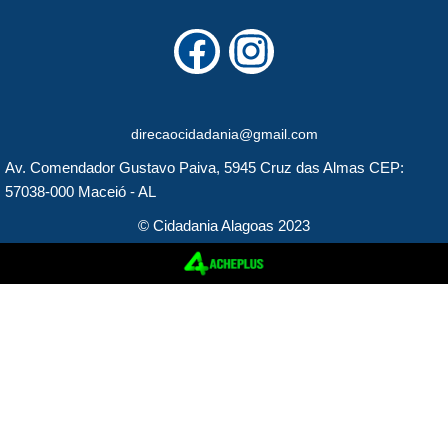
F
I
a
n
c
s
direcaocidadania@gmail.com
e
t
Av. Comendador Gustavo Paiva, 5945 Cruz das Almas CEP:
b
a
57038-000 Maceió - AL
o
g
© Cidadania Alagoas 2023
o
r
k
a
m