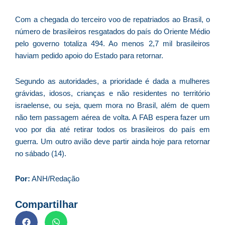
d
Com a chegada do terceiro voo de repatriados ao Brasil, o
E
(U
número de brasileiros resgatados do país do Oriente Médio
Br
pelo governo totaliza 494. Ao menos 2,7 mil brasileiros
foi
haviam pedido apoio do Estado para retornar.
a
Segundo as autoridades, a prioridade é dada a mulheres
grávidas, idosos, crianças e não residentes no território
israelense, ou seja, quem mora no Brasil, além de quem
Z
não tem passagem aérea de volta. A FAB espera fazer um
C
voo por dia até retirar todos os brasileiros do país em
r
guerra. Um outro avião deve partir ainda hoje para retornar
s
no sábado (14).
c
P
Por:
ANH/Redação
D
e
Compartilhar
M
p