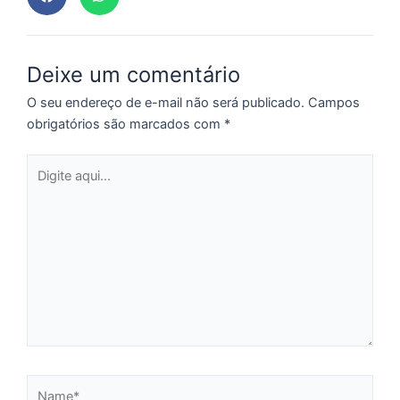
a
o
e
e
Deixe um comentário
D
O seu endereço de e-mail não será publicado.
Campos
G
obrigatórios são marcados com
*
E
a
Digite
of
aqui...
n
ca
al
a
pr
d
De
Name*
C