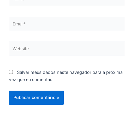
F
d
p
Email*
e
t
e
Website
e
d
M
I
Salvar meus dados neste navegador para a próxima
d
vez que eu comentar.
M
Pr
d
C
re
q
se
f