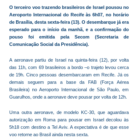
E
O terceiro voo trazendo brasileiros de Israel pousou no
é
Aeroporto Internacional do Recife às 6h07, no horário
a
de Brasília, desta sexta-feira (13). O desembarque já era
e
esperado para o início da manhã, e a confirmação do
c
pouso foi emitida pela Secom (Secretaria de
d
Comunicação Social da Presidência).
U
B
A aeronave partiu de Israel na quinta-feira (12), por volta
e
das 11h, com 69 brasileiros a bordo –o trajeto levou cerca
i
de 19h. Cinco pessoas desembarcaram em Recife. Já os
c
demais seguem para a base da FAB (Força Aérea
r
Brasileira) no Aeroporto Internacional de São Paulo, em
à
Guarulhos, onde a aeronave deve pousar por volta de 12h.
A
L
Uma outra aeronave, de modelo KC-30, que aguardava
As
autorização em Roma para pousar em Israel decolou às
O
5h18 com destino a Tel Aviv. A expectativa é de que esse
ve
voo retorne ao Brasil ainda nesta sexta.
D