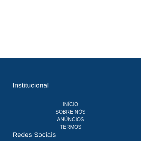
A
Br
O
pr
d
Institucional
INÍCIO
SOBRE NÓS
ANÚNCIOS
TERMOS
Redes Sociais