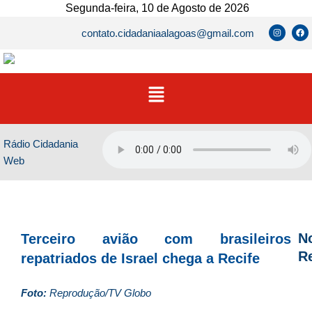
Ir
Segunda-feira, 10 de Agosto de 2026
para
I
F
contato.cidadaniaalagoas@gmail.com
n
a
o
s
c
t
e
conteúdo
a
b
g
o
r
o
Menu
a
k
m
Rádio Cidadania
Web
No
Terceiro avião com brasileiros
R
repatriados de Israel chega a Recife
D
Foto:
Reprodução/TV Globo
d