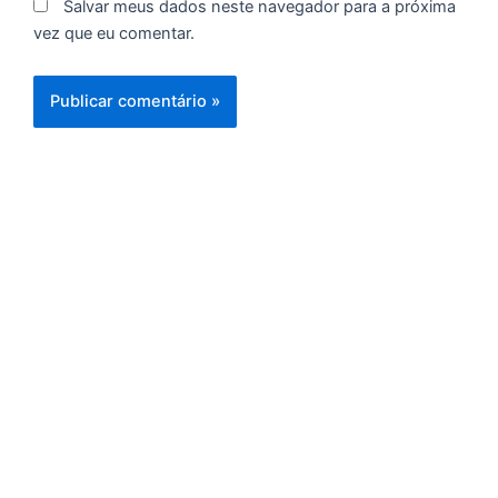
Salvar meus dados neste navegador para a próxima
C
vez que eu comentar.
F
d
p
e
t
e
e
d
M
I
d
M
Pr
d
C
re
q
se