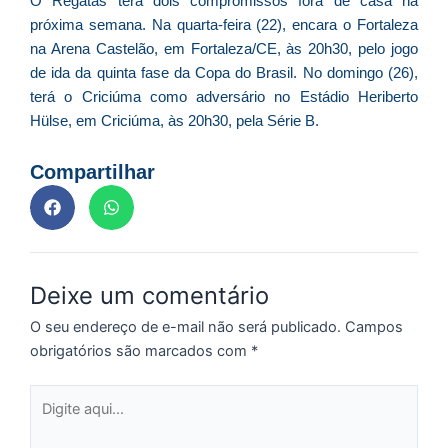
O Regatas terá dois compromissos fora de casa na
ve
próxima semana. Na quarta-feira (22), encara o Fortaleza
D
d
na Arena Castelão, em Fortaleza/CE, às 20h30, pelo jogo
E
de ida da quinta fase da Copa do Brasil. No domingo (26),
(U
terá o Criciúma como adversário no Estádio Heriberto
Br
Hülse, em Criciúma, às 20h30, pela Série B.
foi
a
Compartilhar
Z
C
Deixe um comentário
r
s
O seu endereço de e-mail não será publicado.
Campos
c
obrigatórios são marcados com
*
P
D
Digite
e
aqui...
M