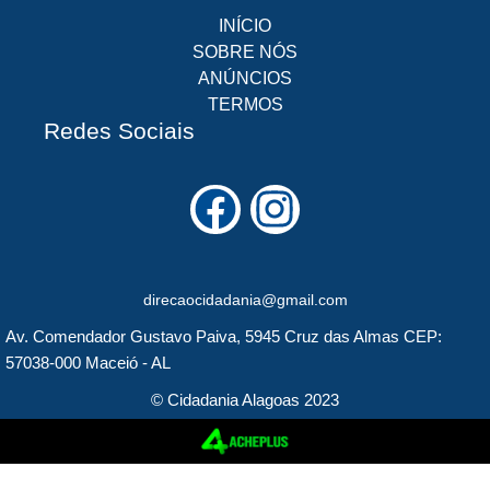
INÍCIO
SOBRE NÓS
ANÚNCIOS
TERMOS
Redes Sociais
F
I
a
n
c
s
direcaocidadania@gmail.com
e
t
Av. Comendador Gustavo Paiva, 5945 Cruz das Almas CEP:
b
a
57038-000 Maceió - AL
o
g
© Cidadania Alagoas 2023
o
r