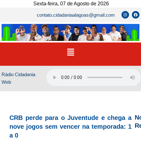
Ir
Sexta-feira, 07 de Agosto de 2026
para
I
F
contato.cidadaniaalagoas@gmail.com
n
a
o
s
c
t
e
conteúdo
a
b
g
o
r
o
a
k
m
Menu
Rádio Cidadania
Web
No
CRB perde para o Juventude e chega a
R
nove jogos sem vencer na temporada: 1
a 0