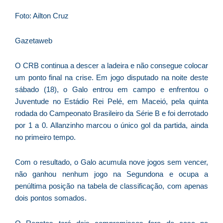
D
d
Foto: Ailton Cruz
E
é
Gazetaweb
a
e
O CRB continua a descer a ladeira e não consegue colocar
c
um ponto final na crise. Em jogo disputado na noite deste
d
sábado (18), o Galo entrou em campo e enfrentou o
U
Juventude no Estádio Rei Pelé, em Maceió, pela quinta
B
rodada do Campeonato Brasileiro da Série B e foi derrotado
e
por 1 a 0. Allanzinho marcou o único gol da partida, ainda
i
no primeiro tempo.
c
r
Com o resultado, o Galo acumula nove jogos sem vencer,
à
não ganhou nenhum jogo na Segundona e ocupa a
A
penúltima posição na tabela de classificação, com apenas
L
dois pontos somados.
As
O