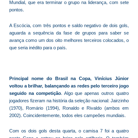
ve
Mundial, que era terminar o grupo na liderança, com sete
D
pontos.
d
E
A Escócia, com três pontos e saldo negativo de dois gols,
(U
aguarda a sequência da fase de grupos para saber se
Br
avança como um dos oito melhores terceiros colocados, o
foi
que seria inédito para o país.
a
Z
Principal nome do Brasil na Copa, Vinícius Júnior
C
voltou a brilhar, balançando as redes pelo terceiro jogo
r
seguido na competição
. Algo que apenas outros quatro
s
jogadores fizeram na história da seleção nacional: Jairzinho
c
(1970), Romário (1994), Ronaldo e Rivaldo (ambos em
P
2002). Coincidentemente, todos eles campeões mundiais.
D
e
Com os dois gols desta quarta, o camisa 7 foi a quatro
M