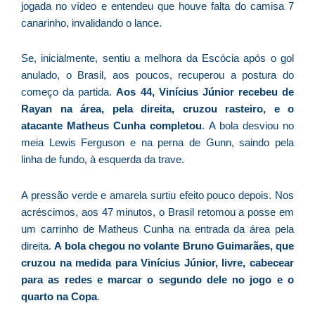
n
jogada no vídeo e entendeu que houve falta do camisa 7
d
canarinho, invalidando o lance.
1
P
Se, inicialmente, sentiu a melhora da Escócia após o gol
“
anulado, o Brasil, aos poucos, recuperou a postura do
Tr
começo da partida.
Aos 44, Vinícius Júnior recebeu de
ir
Rayan na área, pela direita, cruzou rasteiro, e o
te
atacante Matheus Cunha completou
. A bola desviou no
c
meia Lewis Ferguson e na perna de Gunn, saindo pela
d
linha de fundo, à esquerda da trave.
es
so
a
A pressão verde e amarela surtiu efeito pouco depois. Nos
acréscimos, aos 47 minutos, o Brasil retomou a posse em
um carrinho de Matheus Cunha na entrada da área pela
direita.
A bola chegou no volante Bruno Guimarães, que
S
cruzou na medida para Vinícius Júnior, livre, cabecear
d
para as redes e marcar o segundo dele no jogo e o
l
quarto na Copa
.
d