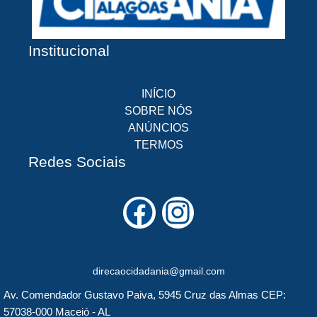
Institucional
INÍCIO
SOBRE NÓS
ANÚNCIOS
TERMOS
Redes Sociais
F
I
a
n
c
s
direcaocidadania@gmail.com
e
t
Av. Comendador Gustavo Paiva, 5945 Cruz das Almas CEP:
b
a
57038-000 Maceió - AL