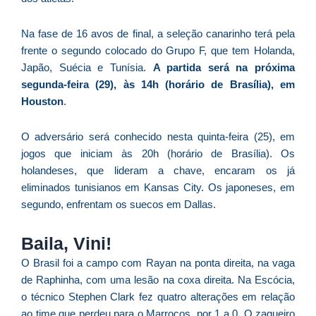
C
F
Na fase de 16 avos de final, a seleção canarinho terá pela
d
frente o segundo colocado do Grupo F, que tem Holanda,
p
Japão, Suécia e Tunísia.
A partida será na próxima
e
segunda-feira (29), às 14h (horário de Brasília), em
t
Houston
.
e
e
O adversário será conhecido nesta quinta-feira (25), em
d
jogos que iniciam às 20h (horário de Brasília). Os
M
holandeses, que lideram a chave, encaram os já
I
eliminados tunisianos em Kansas City. Os japoneses, em
d
segundo, enfrentam os suecos em Dallas.
M
Pr
Baila, Vini!
d
O Brasil foi a campo com Rayan na ponta direita, na vaga
C
re
de Raphinha, com uma lesão na coxa direita. Na Escócia,
q
o técnico Stephen Clark fez quatro alterações em relação
se
ao time que perdeu para o Marrocos, por 1 a 0. O zagueiro