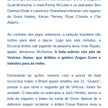
f
Scott McKenna, o meia Kenny McLean e os atacantes Ben
c
Gannon-Doak e Lawrence Shankland entraram nos lugares
c
de Grant Hanley, Kieran Tierney, Ryan Christie e Che
a
Adams.
Ao contrário dos jogos anteriores, a seleção brasileira não
C
sofreu para abrir o placar. Logo aos seis minutos, a
d
Escócia tentou sair jogando na pequena área, mas Rayan,
M
ligado, desarmou McKenna.
A bola sobrou nos pés de
v
Vinícius Júnior, que driblou o goleiro Angus Gunn e
r
mandou para as redes.
3
a
Dominando as ações, mesmo com a posse de bola
d
escocesa maior, o Brasil quase ampliou aos 21. “Quase”,
e
porque o que seria o segundo gol de Vinícius Júnior foi
m
anulado. O atacante se antecipou a Jack Hendry, tomou a
p
bola do zagueiro e bateu na saída de Gunn. Apesar de o
g
defensor sequer reclamar, o árbitro César Ramos reviu a