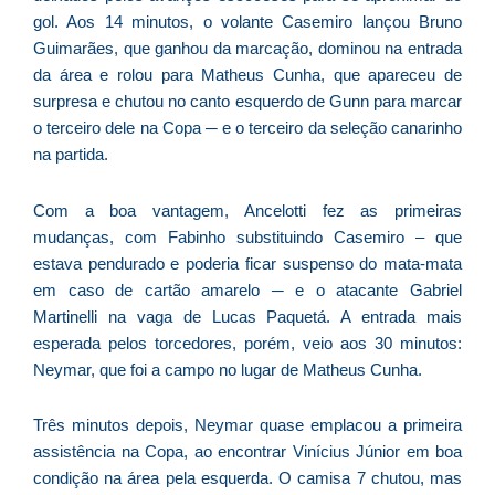
é
gol. Aos 14 minutos, o volante Casemiro lançou Bruno
p
Guimarães, que ganhou da marcação, dominou na entrada
d
da área e rolou para Matheus Cunha, que apareceu de
d
surpresa e chutou no canto esquerdo de Gunn para marcar
d
o terceiro dele na Copa ─ e o terceiro da seleção canarinho
p
na partida.
d
T
Com a boa vantagem, Ancelotti fez as primeiras
P
mudanças, com Fabinho substituindo Casemiro – que
R
estava pendurado e poderia ficar suspenso do mata-mata
3
em caso de cartão amarelo ─ e o atacante Gabriel
d
Martinelli na vaga de Lucas Paquetá. A entrada mais
a
esperada pelos torcedores, porém, veio aos 30 minutos:
d
Neymar, que foi a campo no lugar de Matheus Cunha.
2
Fo
Três minutos depois, Neymar quase emplacou a primeira
©
assistência na Copa, ao encontrar Vinícius Júnior em boa
Lu
condição na área pela esquerda. O camisa 7 chutou, mas
R