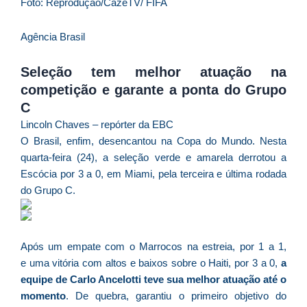
D
Foto: Reprodução/CazéTV/ FIFA
d
E
Agência Brasil
é
a
Seleção tem melhor atuação na
e
competição e garante a ponta do Grupo
c
C
d
Lincoln Chaves – repórter da EBC
U
O Brasil, enfim, desencantou na Copa do Mundo. Nesta
B
quarta-feira (24), a seleção verde e amarela derrotou a
e
Escócia por 3 a 0, em Miami, pela terceira e última rodada
i
do Grupo C.
c
r
à
A
Após um empate com o Marrocos na estreia, por 1 a 1,
L
e uma vitória com altos e baixos sobre o Haiti, por 3 a 0,
a
As
equipe de Carlo Ancelotti teve sua melhor atuação até o
O
momento
. De quebra, garantiu o primeiro objetivo do