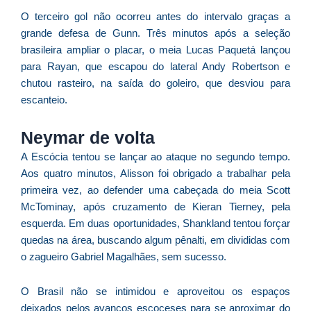
p
O terceiro gol não ocorreu antes do intervalo graças a
d
grande defesa de Gunn. Três minutos após a seleção
c
brasileira ampliar o placar, o meia Lucas Paquetá lançou
d
para Rayan, que escapou do lateral Andy Robertson e
F
chutou rasteiro, na saída do goleiro, que desviou para
C
escanteio.
é
de
Neymar de volta
à
f
A Escócia tentou se lançar ao ataque no segundo tempo.
d
Aos quatro minutos, Alisson foi obrigado a trabalhar pela
ca
primeira vez, ao defender uma cabeçada do meia Scott
d
McTominay, após cruzamento de Kieran Tierney, pela
re
esquerda. Em duas oportunidades, Shankland tentou forçar
pa
quedas na área, buscando algum pênalti, em divididas com
o zagueiro Gabriel Magalhães, sem sucesso.
U
O Brasil não se intimidou e aproveitou os espaços
e
deixados pelos avanços escoceses para se aproximar do