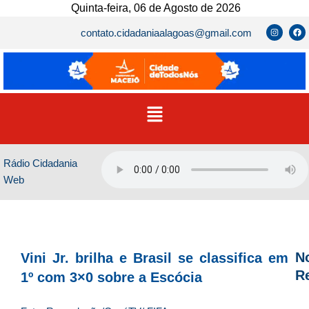
Ir
Quinta-feira, 06 de Agosto de 2026
para
I
F
contato.cidadaniaalagoas@gmail.com
n
a
o
s
c
t
e
conteúdo
a
b
g
o
r
o
a
k
m
Menu
Rádio Cidadania
Web
No
Vini Jr. brilha e Brasil se classifica em
R
1º com 3×0 sobre a Escócia