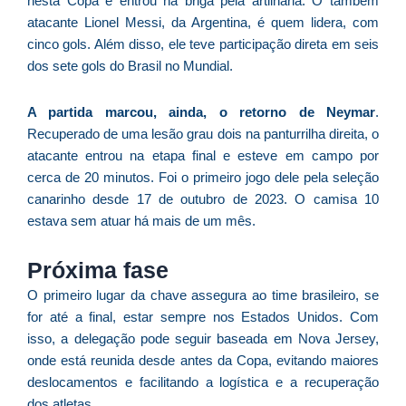
nesta Copa e entrou na briga pela artilharia. O também
p
atacante Lionel Messi, da Argentina, é quem lidera, com
a
cinco gols. Além disso, ele teve participação direta em seis
o
dos sete gols do Brasil no Mundial.
e
e
A partida marcou, ainda, o retorno de Neymar
.
D
Recuperado de uma lesão grau dois na panturrilha direita, o
G
atacante entrou na etapa final e esteve em campo por
E
cerca de 20 minutos. Foi o primeiro jogo dele pela seleção
a
canarinho desde 17 de outubro de 2023. O camisa 10
of
estava sem atuar há mais de um mês.
n
ca
al
Próxima fase
a
O primeiro lugar da chave assegura ao time brasileiro, se
pr
for até a final, estar sempre nos Estados Unidos. Com
d
isso, a delegação pode seguir baseada em Nova Jersey,
De
onde está reunida desde antes da Copa, evitando maiores
deslocamentos e facilitando a logística e a recuperação
dos atletas.