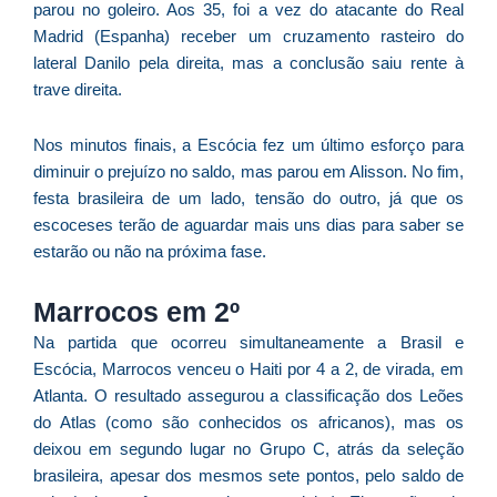
parou no goleiro. Aos 35, foi a vez do atacante do Real
Madrid (Espanha) receber um cruzamento rasteiro do
A
lateral Danilo pela direita, mas a conclusão saiu rente à
Br
trave direita.
O
pr
d
Nos minutos finais, a Escócia fez um último esforço para
diminuir o prejuízo no saldo, mas parou em Alisson. No fim,
festa brasileira de um lado, tensão do outro, já que os
escoceses terão de aguardar mais uns dias para saber se
estarão ou não na próxima fase.
Marrocos em 2º
Na partida que ocorreu simultaneamente a Brasil e
Escócia, Marrocos venceu o Haiti por 4 a 2, de virada, em
Atlanta. O resultado assegurou a classificação dos Leões
do Atlas (como são conhecidos os africanos), mas os
deixou em segundo lugar no Grupo C, atrás da seleção
brasileira, apesar dos mesmos sete pontos, pelo saldo de